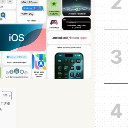
2
3
4
自訂選項
強