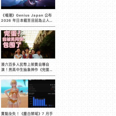
《鳴潮》Genius Japan 公布
2026 年日本截至目前為止人氣
歌單《遠航星的告別》&《自無
垠處歸航之星》入榜
湊六百多人民幣上架費自導自
演！男高中生抽象神作《完蛋！
我被男同學包圍了》突然爆紅
賣點全失！《塵白禁域》7 月手