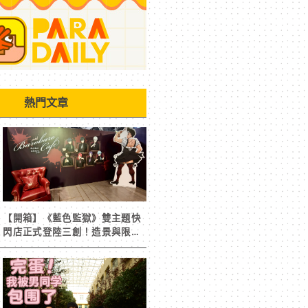
熱門文章
【開箱】《藍色監獄》雙主題快
閃店正式登陸三創！造景與限定
周邊搶先看