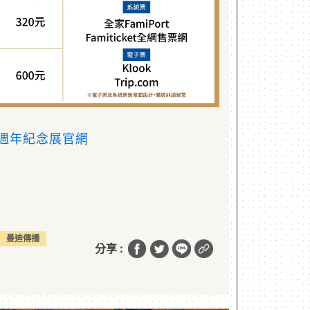
 週年紀念展官網
曼迪傳播
分享 :