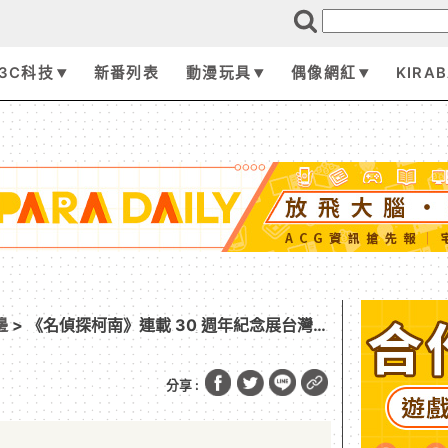
3C科技
新番列表
動漫玩具
偶像網紅
KIRA
邊
> 《名偵探柯南》連載 30 週年紀念展台灣確
A11 跨海開展~6/7 早鳥票開搶！
分享 :