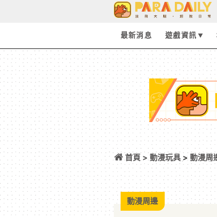
最新消息
遊戲資訊
首頁 >
動漫玩具
>
動漫周
定！7/6 新光三越 
動漫周邊