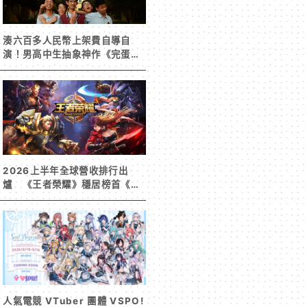
湊六百多人民幣上架費自導自
演！男高中生抽象神作《完蛋！
我被男同學包圍了》突然爆紅
2026上半年全球營收排行出
爐 《王者榮耀》穩居榜首《寒
霜啟示錄》緊追在後！
人氣電競 VTuber 團體 VSPO!