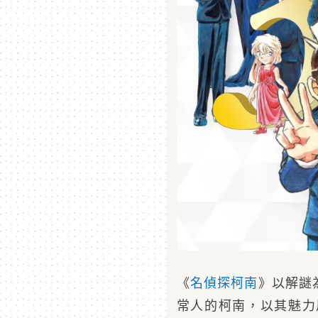
《
名偵探柯南
》以解謎
常人的柯南，以其魅力風