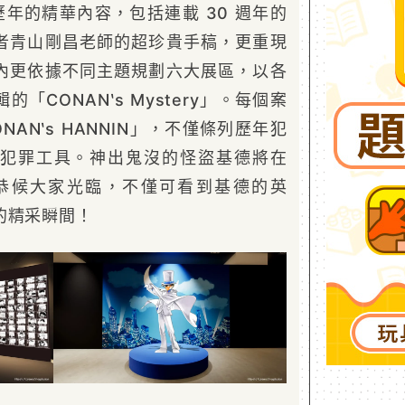
歷年的精華內容，包括連載 30 週年的
者青山剛昌老師的超珍貴手稿，更重現
內更依據不同主題規劃六大展區，以各
「CONAN‵s Mystery」。每個案
AN‵s HANNIN」，不僅條列歷年犯
犯罪工具。神出鬼沒的怪盜基德將在
gic」恭候大家光臨，不僅可看到基德的英
的精采瞬間！