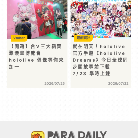
Vtuber
遊戲資訊
【開箱】台V三大箱齊
就在明天！hololive
聚漫畫博覽會
官方手遊《hololive
hololive 偶像等你來
Dreams》今日全球同
加一
步開放事前下載
7/23 準時上線
2026/07/25
2026/07/22
首頁 >
偶像網紅
>
Vtuber
> hololive《盛夏｜墾丁旅行日
記》快閃店登場！夏日風情限定周邊首度公開
分享 :