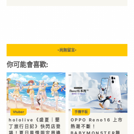
尚無留言
▼
▼
你可能會喜歡:
Vtuber
手機平板
hololive《盛夏｜墾
OPPO Reno16 上市
丁旅行日記》快閃店登
熱潮不斷！
場！夏日風情限定周邊
BABYMONSTER舞