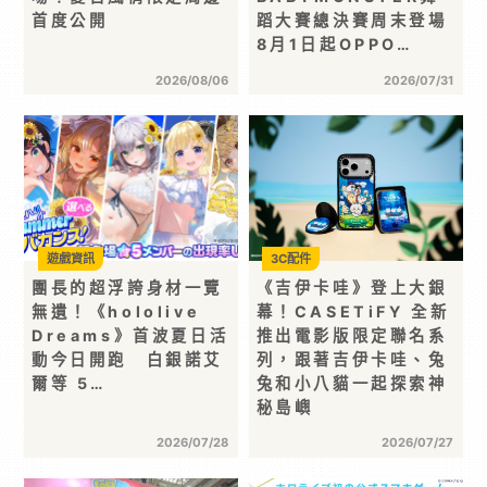
首度公開
蹈大賽總決賽周末登場
8月1日起OPPO…
2026/08/06
2026/07/31
遊戲資訊
3C配件
團長的超浮誇身材一覽
《吉伊卡哇》登上大銀
無遺！《hololive
幕！CASETiFY 全新
Dreams》首波夏日活
推出電影版限定聯名系
動今日開跑 白銀諾艾
列，跟著吉伊卡哇、兔
爾等 5…
兔和小八貓一起探索神
秘島嶼
2026/07/28
2026/07/27