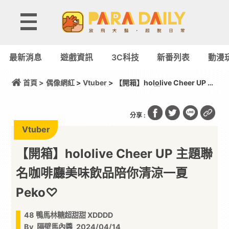
最新消息
遊戲資訊
3C科技
新番列表
動漫
首頁 >
偶像網紅
>
Vtuber
> 【開箱】hololive Cheer UP 主
題聯名咖啡廳美味飲品陪你清涼一夏 Peko♡
分享 :
Vtuber
【開箱】hololive Cheer UP 主題聯
名咖啡廳美味飲品陪你清涼一夏
Peko♡
48 鴨馬林糖超甜甜 XDDDD
By
隔壁馬內醬
2024/04/14