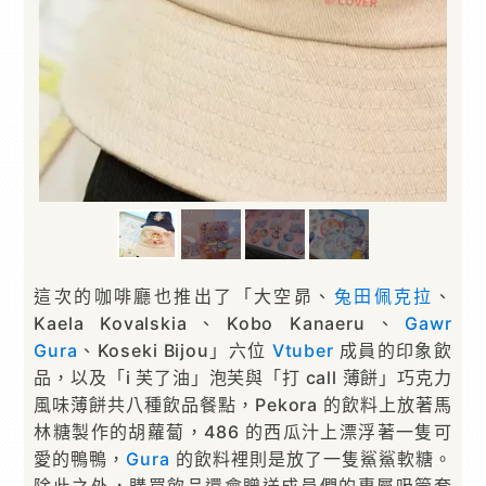
這次的咖啡廳也推出了「大空昴、
兔田佩克拉
、
Kaela Kovalskia、Kobo Kanaeru、
Gawr
Gura
、Koseki Bijou」六位
Vtuber
成員的印象飲
品，以及「i 芙了油」泡芙與「打 call 薄餅」巧克力
風味薄餅共八種飲品餐點，Pekora 的飲料上放著馬
林糖製作的胡蘿蔔，486 的西瓜汁上漂浮著一隻可
愛的鴨鴨，
Gura
的飲料裡則是放了一隻鯊鯊軟糖。