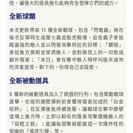
倍，讓強大的道具進化能夠完全發揮它們的威力。
全新球類
本次更新帶來 11 種全新戰球，包含「閃電蟲」將在
每次反彈時生成螢火蟲並點亮戰場，這些蟲子會追
蹤最強的敵人並以閃電攻擊附近的目標；「鑽頭」
會從後方撕裂並穿透敵人，並對路徑上的一切造成
額外傷害；「末日」會在擊中敵人時呼叫毀天滅地
的流星雨等。剩下的，你得自己去探索。
全新被動道具
5 種新的被動道具加入了遊戲的行列，包含獎勵戰球
直擊、在碰到牆壁彈射前會獲得傷害加成的「白金
啞鈴」；在反彈後能持續施壓，讓戰球在擊中牆壁
或場上後方時，立即以較低的傷害攻擊隨機敵人的
「惡棍之錘」；能讓每個擊殺都變成一次爆炸性的
契機的「遙控引爆」等。