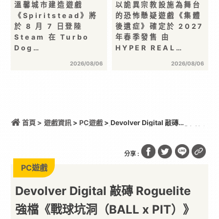
溫馨城市建造遊戲
以詭異宗教設施為舞台
《Spiritstead》將
的恐怖懸疑遊戲《集體
於 8 月 7 日登陸
後遺症》確定於 2027
Steam 在 Turbo
年春季發售 由
Dog…
HYPER REAL…
2026/08/06
2026/08/06
首頁 >
遊戲資訊
>
PC遊戲
> Devolver Digital 敲磚
Roguelite 強檔《戰球坑洞（BALL x PIT）》「自然主
義者更新」免費上線！總銷量突破 200 萬份，遊戲史
低 66 折熱銷中
分享 :
PC遊戲
Devolver Digital 敲磚 Roguelite
強檔《戰球坑洞（BALL x PIT）》