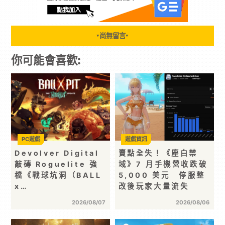
尚無留言
▼
▼
你可能會喜歡:
PC遊戲
遊戲資訊
Devolver Digital
賣點全失！《塵白禁
敲磚 Roguelite 強
域》7 月手機營收跌破
檔《戰球坑洞（BALL
5,000 美元 停服整
x…
改後玩家大量流失
2026/08/07
2026/08/06