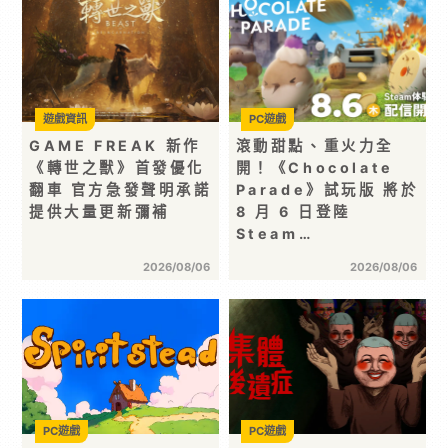
遊戲資訊
PC遊戲
GAME FREAK 新作
滾動甜點、重火力全
《轉世之獸》首發優化
開！《Chocolate
翻車 官方急發聲明承諾
Parade》試玩版 將於
提供大量更新彌補
8 月 6 日登陸
Steam…
2026/08/06
2026/08/06
PC遊戲
PC遊戲