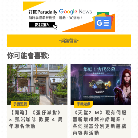
尚無留言
▼
▼
你可能會喜歡:
手機遊戲
手機遊戲
【開箱】《蛋仔派對》
《天堂2 M》現有伺服
× 凱岩咖啡 歡慶 4 周
器新增超越神話職業，
年聯名活動
各伺服器分別更新遊戲
內容與活動