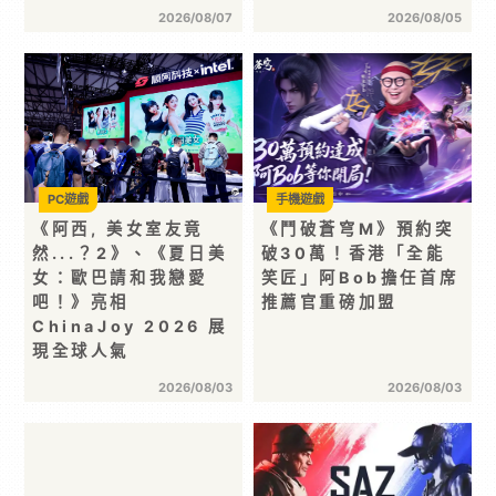
2026/08/07
2026/08/05
PC遊戲
手機遊戲
《阿西, 美女室友竟
《鬥破蒼穹M》預約突
然...？2》、《夏日美
破30萬！香港「全能
女：歐巴請和我戀愛
笑匠」阿Bob擔任首席
吧！》亮相
推薦官重磅加盟
ChinaJoy 2026 展
現全球人氣
2026/08/03
2026/08/03