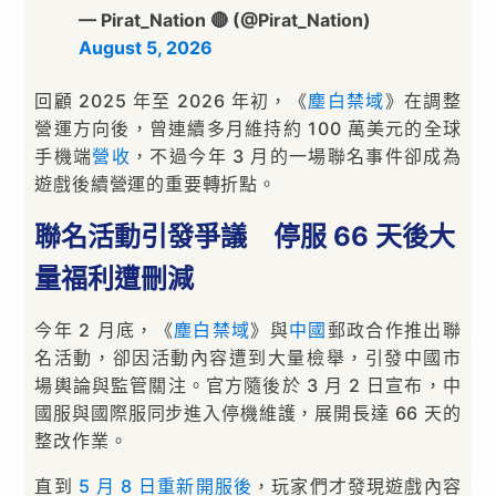
— Pirat_Nation 🔴 (@Pirat_Nation)
August 5, 2026
回顧 2025 年至 2026 年初，《
塵白禁域
》在調整
營運方向後，曾連續多月維持約 100 萬美元的全球
手機端
營收
，不過今年 3 月的一場聯名事件卻成為
遊戲後續營運的重要轉折點。
聯名活動引發爭議 停服 66 天後大
量福利遭刪減
今年 2 月底，《
塵白禁域
》與
中國
郵政合作推出聯
名活動，卻因活動內容遭到大量檢舉，引發中國市
場輿論與監管關注。官方隨後於 3 月 2 日宣布，中
國服與國際服同步進入停機維護，展開長達 66 天的
整改作業。
直到
5 月 8 日重新開服後
，玩家們才發現遊戲內容