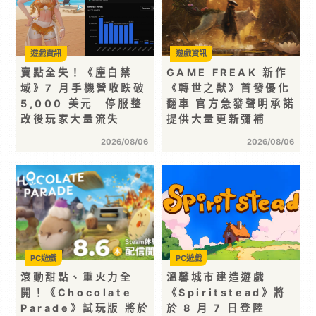
遊戲資訊
遊戲資訊
賣點全失！《塵白禁
GAME FREAK 新作
域》7 月手機營收跌破
《轉世之獸》首發優化
5,000 美元 停服整
翻車 官方急發聲明承諾
改後玩家大量流失
提供大量更新彌補
2026/08/06
2026/08/06
PC遊戲
PC遊戲
滾動甜點、重火力全
溫馨城市建造遊戲
開！《Chocolate
《Spiritstead》將
Parade》試玩版 將於
於 8 月 7 日登陸