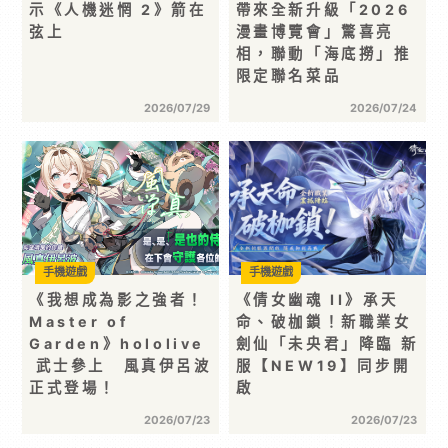
示《人機迷惘 2》箭在
帶來全新升級「2026
弦上
漫畫博覽會」驚喜亮
相，聯動「海底撈」推
限定聯名菜品
2026/07/29
2026/07/24
手機遊戲
手機遊戲
《我想成為影之強者！
《倩女幽魂 II》承天
Master of
命、破枷鎖！新職業女
Garden》hololive
劍仙「未央君」降臨 新
武士參上 風真伊呂波
服【NEW19】同步開
正式登場！
啟
2026/07/23
2026/07/23