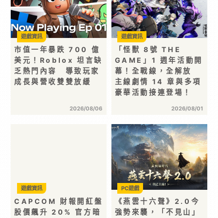
遊戲資訊
遊戲資訊
市值一年暴跌 700 億
「怪獸 8號 THE
美元！Roblox 坦言缺
GAME」1 週年活動開
乏熱門內容 導致玩家
幕！全戰線，全解放
成長與營收雙雙放緩
主線劇情 14 章與多項
豪華活動接連登場！
2026/08/06
2026/08/01
遊戲資訊
PC遊戲
CAPCOM 財報開紅盤
《燕雲十六聲》2.0今
股價飆升 20% 官方暗
強勢來襲，「不見山」