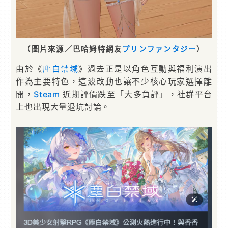
（圖片來源／巴哈姆特網友
プリンファンタジー
）
由於《
塵白禁域
》過去正是以角色互動與福利演出
作為主要特色，這波改動也讓不少核心玩家選擇離
開，
Steam
近期評價跌至「大多負評」，社群平台
上也出現大量退坑討論。