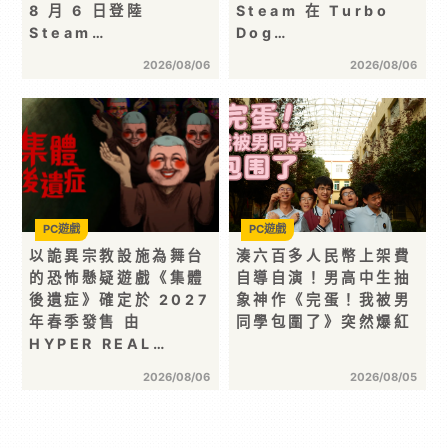
8 月 6 日登陸
Steam 在 Turbo
Steam…
Dog…
2026/08/06
2026/08/06
PC遊戲
PC遊戲
以詭異宗教設施為舞台
湊六百多人民幣上架費
的恐怖懸疑遊戲《集體
自導自演！男高中生抽
後遺症》確定於 2027
象神作《完蛋！我被男
年春季發售 由
同學包圍了》突然爆紅
HYPER REAL…
2026/08/06
2026/08/05