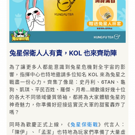
兔星保衛人人有責，KOL 也來齊助陣
為了讓更多人都能意識到兔星危機對全宇宙的影
響，指揮中心也特地邀請多位知名 KOL 來為兔星之
戰盡一份心力。齊集了像是：史丹利、6TAN、龜
狗、凱琪、平民百姓、羅傑、月希…總數達好幾十位
的各大不同領域優質領袖，都將為大家體驗兔星的
神奇魅力，你準備好迎接這實況大軍的甜蜜轟炸了
嗎？
同時為歡慶正式上線，《
兔星保衛戰
》代言人：
「陳伊」、「孟潔」也特地為玩家們準備了大量虛