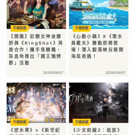
手機遊戲
手機遊戲
【開箱】初戀女神金娜
《心動小鎮》X《潛水
妍與《KingShot》再
員戴夫》聯動即將登
度合作！攜手焦糖楓、
場！潛入鯨落峽谷展開
柒息地推出「國王燒烤
海底奇遇！
節」活動
2026/08/07
2026/08/07
手機遊戲
手機遊戲
《逆水寒》×《新世紀
《少女前線2：追放》