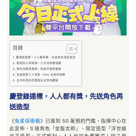
目錄
慶登錄達標，人人都有獎，先送角色再送造型
歡迎加入保衛隊，七日派對連環慶
聯名活動再展開，兔星杯套限量搶
兔星保衛人人有責，KOL 也來齊助陣
出乎你意料的豐富玩法等你體驗
慶登錄達標，人人都有獎，先送角色再
送造型
《
兔星保衛戰
》已達到 50 萬預約門檻，指揮中心在
此宣佈，S 級角色「金髮女郎」、限定造型「浮世繪
女王造型」正式解封，人人均可免費獲得！除了最