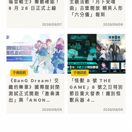
福音戰士》聯動確認！
主題活動「月下安魂
8 月 28 日正式上線
曲」古堡開放 精英人形
「六分儀」報到
2026/08/07
2026/08/06
手機遊戲
手機遊戲
《BanG Dream! 交
「怪獸 8 號 THE
織的樂章》國際服封閉
GAME」8 號之日特別
測試正式開跑「激奏演
節目重大發表！識別怪
出」與「ANON…
獸兵器 4…
2026/08/06
2026/08/06