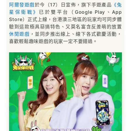
阿爾發遊戲
於今（17）日宣佈，旗下手遊產品
《兔
星保衛戰》
已於雙平台（Google Play、App
Store）正式上線，台港澳三地區的玩家均可同步體
驗到這款極具惡搞特色、又莫名富含反差萌的放置
休閒遊戲
，並同步推出線上、線下各式歡慶活動，
喜歡輕鬆趣味遊戲的玩家一定不要錯過。