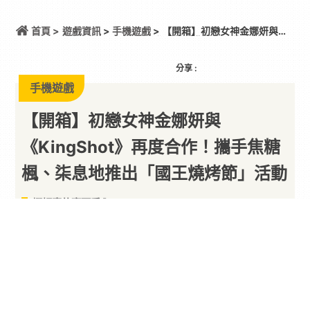
首頁 >
遊戲資訊
>
手機遊戲
> 【開箱】初戀女神金娜妍與
《KingShot》再度合作！攜手焦糖楓、柒息地推出
「國王燒烤節」活動
分享 :
手機遊戲
【開箱】初戀女神金娜妍與
《KingShot》再度合作！攜手焦糖
楓、柒息地推出「國王燒烤節」活動
娜妍真的豪可愛內～
By
一枚月餅
2026/08/07
由 Century Games Pte. Ltd. 所推出的中世紀生存
策略手遊《KingShot》今夏展開跨界
合作
，攜手台
灣兩大連鎖燒烤品牌「焦糖楓」與「柒息地居酒