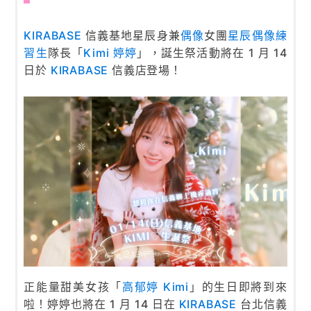
KIRABASE
信義基地星辰身兼
偶像
女團
星辰偶像練
習生
隊長「
Kimi 婷婷
」，誕生祭活動將在 1 月 14
日於
KIRABASE
信義店登場！
正能量甜美女孩「
高郁婷 Kimi
」的生日即將到來
啦！婷婷也將在 1 月 14 日在
KIRABASE
台北信義