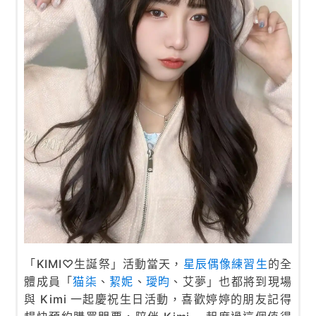
「KIMI♡生誕祭」活動當天，
星辰偶像練習生
的全
體成員「
猫柒
、
絜妮
、
璦昀
、艾夢」也都將到現場
與 Kimi 一起慶祝生日活動，喜歡婷婷的朋友記得