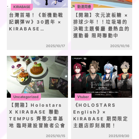
KIRABASE
動漫周邊
台灣首場！《新機動戰
【開箱】次元波板糖 ×
記鋼彈W》30週年 ×
排球少年！！垃圾場的
KIRABASE…
決戰主題餐廳 最熱血的
運動番 限時聯動中
2025/10/17
2025/10/16
Uncategorized
Vtuber
【開箱】Holostars
《HOLOSTARS
X KIRABASE 聯動
English》×
TEMPUS 齊聚北車基
KIRABASE 期間限定
地 臨時建設冒險者公會
主題店即刻展開！
2025/10/15
2025/09/30