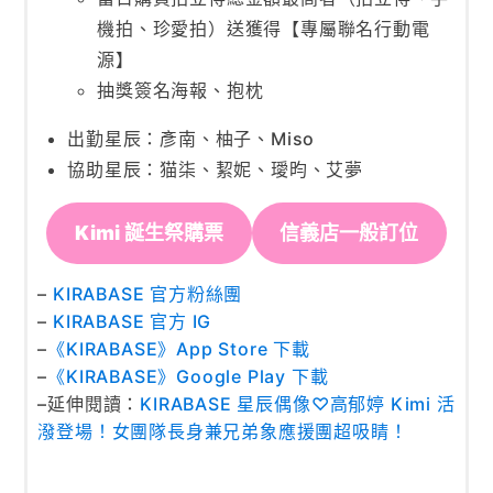
機拍、珍愛拍）送獲得【專屬聯名行動電
源】
抽獎簽名海報、抱枕
出勤星辰：彥南、柚子、Miso
協助星辰：猫柒、絜妮、璦昀、艾夢
Kimi 誕生祭購票
信義店一般訂位
–
KIRABASE 官方粉絲團
–
KIRABASE 官方 IG
–
《KIRABASE》App Store 下載
–
《KIRABASE》Google Play 下載
–延伸閱讀：
KIRABASE 星辰偶像♡高郁婷 Kimi 活
潑登場！女團隊長身兼兄弟象應援團超吸睛！