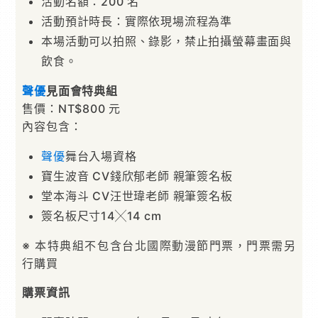
活動名額：200 名
活動預計時長：實際依現場流程為準
本場活動可以拍照、錄影，禁止拍攝螢幕畫面與
飲食。
聲優
見面會特典組
售價：NT$800 元
內容包含：
聲優
舞台入場資格
寶生波音 CV錢欣郁老師 親筆簽名板
堂本海斗 CV汪世瑋老師 親筆簽名板
簽名板尺寸14╳14 cm
※ 本特典組不包含台北國際動漫節門票，門票需另
行購買
購票資訊