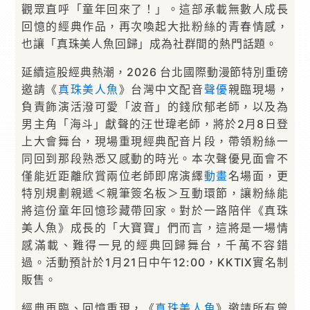
觀眾直呼「童年回來了！」。這部承載無數人成長
回憶的經典作品，再次喚起大批粉絲的青春情感，
也讓「真珠美人魚回歸」成為社群間的熱門話題。
延續這股經典熱潮，2026 台北國際動漫節特別重磅
邀請《
真珠美人魚
》台灣中文配音
聲優
親臨現場，
負責飾演活潑可愛「波音」的錢欣郁老師，以及為
男主角「海斗」獻聲的汪世瑋老師，將於2月8日登
上大會舞台，現場重現經典配音片段，帶領粉絲一
同回到那段熟悉又感動的時光。本次聲優見面會不
僅能近距離欣賞兩位老師即席演繹
動畫
名場面，更
特別規劃親遞＜親筆簽名板＞互動環節，讓粉絲能
將這份童年回憶珍藏帶回家。對於一路陪伴《真珠
美人魚》成長的「大寶寶」們而言，這將是一場情
感滿載、難得一見的經典回歸舞台，千萬不容錯
過。活動預計於1月21日中午12:00，KKTIX實名制
販售。
經典再臨、回憶重現，《
真珠美人魚
》邀請所有曾