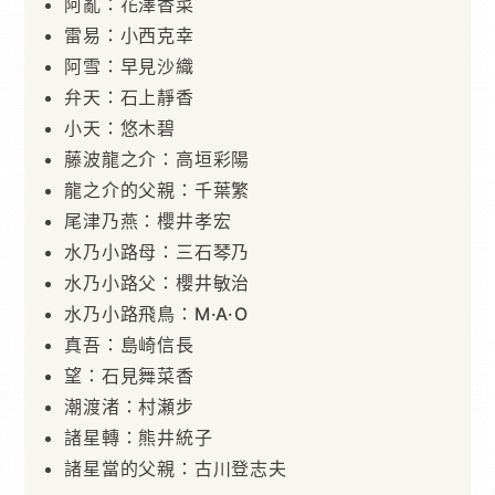
阿亂：花澤香菜
雷易：小西克幸
阿雪：早見沙織
弁天：石上靜香
小天：悠木碧
藤波龍之介：高垣彩陽
龍之介的父親：千葉繁
尾津乃燕：櫻井孝宏
水乃小路母：三石琴乃
水乃小路父：櫻井敏治
水乃小路飛鳥：M·A·O
真吾：島崎信長
望：石見舞菜香
潮渡渚：村瀬步
諸星轉：熊井統子
諸星當的父親：古川登志夫