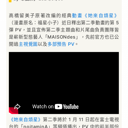
高橋留美子原著改編的經典
動畫
《她來自煩星》
（漫畫原名：福星小子）近日釋出第二季動畫的第 5
彈 PV，並且宣佈第二季主題曲和片尾曲負責團隊皆
是嶄新型態藝人「MAISONdes」，先前官方也已公
開過
主視覺圖
以及
多部預告 PV
。
《她來自煩星》
第二季將於 1 月 11 日起在富士電視
台的「noitaminA」等頻道播出，PV 中的前半部份