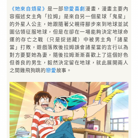
《她來自煩星》
是一部
戀愛
喜劇
漫畫，漫畫主要內
容描述女主角「拉姆」是來自另一個星球「鬼星」
的外星人公主，她跟隨著父親得腳步來到地球並試
圖佔領征服地球，但是在卻在一場能夠決定地球命
運的存亡之戰（只是捉迷藏）中被男主角「諸星
當」打敗，遊戲落敗後拉姆誤會諸星當的言行以為
對方要娶她為妻，隨後拉姆漸漸喜歡上了這個好色
但善良的男生，毅然決定留在地球，就此展開兩人
之間雞飛狗跳的
戀愛
故事。