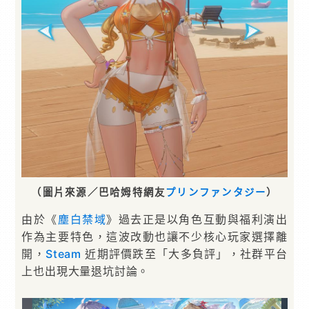
（圖片來源／巴哈姆特網友
プリンファンタジー
）
由於《
塵白禁域
》過去正是以角色互動與福利演出
作為主要特色，這波改動也讓不少核心玩家選擇離
開，
Steam
近期評價跌至「大多負評」，社群平台
上也出現大量退坑討論。