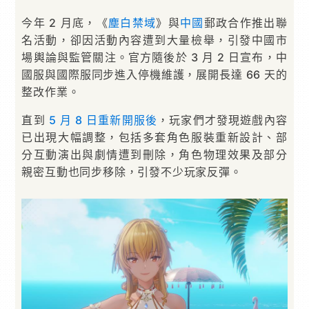
今年 2 月底，《
塵白禁域
》與
中國
郵政合作推出聯
名活動，卻因活動內容遭到大量檢舉，引發中國市
場輿論與監管關注。官方隨後於 3 月 2 日宣布，中
國服與國際服同步進入停機維護，展開長達 66 天的
整改作業。
直到
5 月 8 日重新開服後
，玩家們才發現遊戲內容
已出現大幅調整，包括多套角色服裝重新設計、部
分互動演出與劇情遭到刪除，角色物理效果及部分
親密互動也同步移除，引發不少玩家反彈。