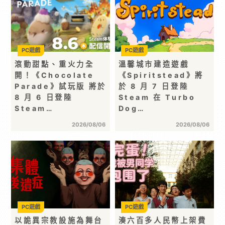
PC遊戲
PC遊戲
滾動甜點、重火力全
溫馨城市建造遊戲
開！《Chocolate
《Spiritstead》將
Parade》試玩版 將於
於 8 月 7 日登陸
8 月 6 日登陸
Steam 在 Turbo
Steam…
Dog…
2026/08/06
2026/08/06
PC遊戲
PC遊戲
以詭異宗教設施為舞台
湊六百多人民幣上架費