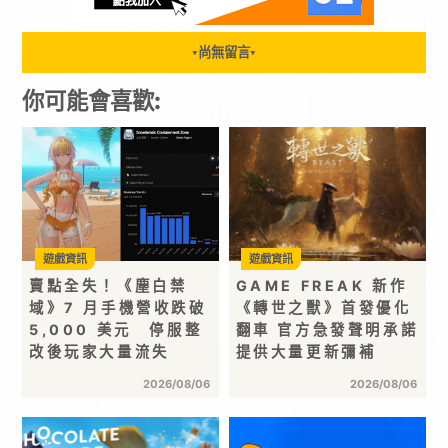
尚無留言
▼
▼
你可能會喜歡:
遊戲資訊
遊戲資訊
賣點全失！《塵白禁
GAME FREAK 新作
域》7 月手機營收跌破
《轉世之獸》首發優化
5,000 美元 停服整
翻車 官方急發聲明承諾
改後玩家大量流失
提供大量更新彌補
2026/08/06
2026/08/06