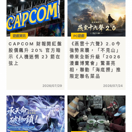
遊戲資訊
PC遊戲
CAPCOM 財報開紅盤
《燕雲十六聲》2.0今
股價飆升 20% 官方暗
強勢來襲，「不見山」
示《人機迷惘 2》箭在
帶來全新升級「2026
弦上
漫畫博覽會」驚喜亮
相，聯動「海底撈」推
限定聯名菜品
2026/07/29
2026/07/24