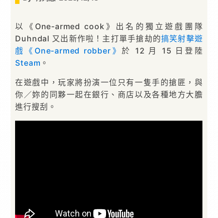
以《One-armed cook》出名的獨立遊戲團隊
Duhndal 又出新作啦！主打單手搶劫的
搞笑
射擊遊
戲
《One-armed robber》
於 12 月 15 日登陸
Steam
。
在遊戲中，玩家將扮演一位只有一隻手的搶匪，與
你／妳的同夥一起在銀行、商店以及各種地方大膽
進行搜刮。