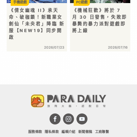
手機遊戲
PC遊戲
《倩女幽魂 II》承天
《機械狂歡》將於 7
命、破枷鎖！新職業女
月 30 日發售，失敗即
劍仙「未央君」降臨 新
暴斃的暴力派對遊戲即
服【NEW19】同步開
將上線
啟
2026/07/23
2026/07/16
服務條款
隱私條款
編輯介紹
新聞徵稿
工商聯繫