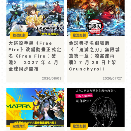
動漫影劇
動漫影劇
大逃殺手遊《Free
金球獎提名劇場版
Fire》改編動畫正式定
《「鬼滅之刃」無限城
名《Free Fire：破
篇第一章：猗窩座再
曉》 2027 年 4 月
襲》7 月 28 日上架
全球同步開播
Crunchyroll
2026/08/03
2026/07/27
遊戲資訊
動漫影劇