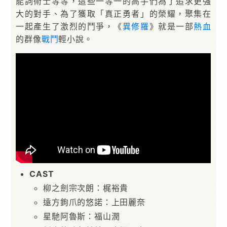
能詞術士等等，這些一等一的高手們為了追求更強
大的對手、為了獲取「真正勇者」的榮耀，聚集在
一起產生了激烈的鬥爭，《
異修羅
》就是一部
熱血
的群像
戰鬥
輕小說。
CAST
柳之劍宗次朗：梶裕貴
遠方鉤爪的悠諾：上田麗奈
星馳阿魯斯：福山潤