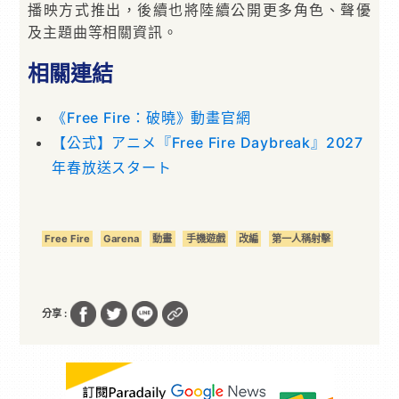
播映方式推出，後續也將陸續公開更多角色、聲優
及主題曲等相關資訊。
相關連結
《Free Fire：破曉》動畫官網
【公式】アニメ『Free Fire Daybreak』2027
年春放送スタート
Free Fire
Garena
動畫
手機遊戲
改編
第一人稱射擊
分享 :