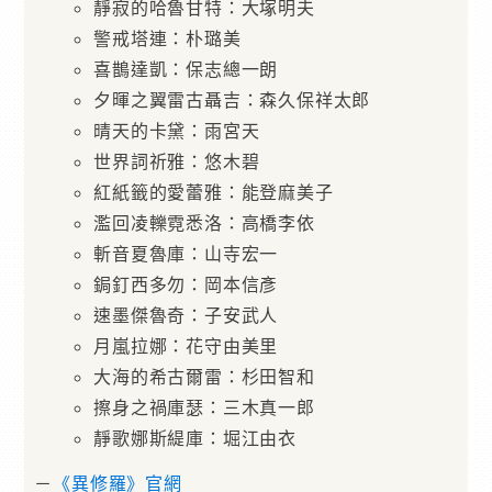
靜寂的哈魯甘特：大塚明夫
警戒塔連：朴璐美
喜鵲達凱：保志總一朗
夕暉之翼雷古聶吉：森久保祥太郎
晴天的卡黛：雨宮天
世界詞祈雅：悠木碧
紅紙籤的愛蕾雅：能登麻美子
濫回凌轢霓悉洛：高橋李依
斬音夏魯庫：山寺宏一
鋦釘西多勿：岡本信彥
速墨傑魯奇：子安武人
月嵐拉娜：花守由美里
大海的希古爾雷：杉田智和
擦身之禍庫瑟：三木真一郎
靜歌娜斯緹庫：堀江由衣
－
《異修羅》官網