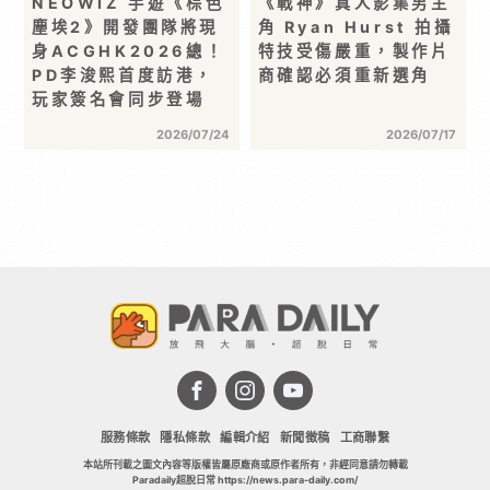
NEOWIZ 手遊《棕色
《戰神》真人影集男主
塵埃2》開發團隊將現
角 Ryan Hurst 拍攝
身ACGHK2026總！
特技受傷嚴重，製作片
PD李浚熙首度訪港，
商確認必須重新選角
玩家簽名會同步登場
2026/07/24
2026/07/17
服務條款
隱私條款
編輯介紹
新聞徵稿
工商聯繫
本站所刊載之圖文內容等版權皆屬原廠商或原作者所有，非經同意請勿轉載
Paradaily超脫日常 https://news.para-daily.com/