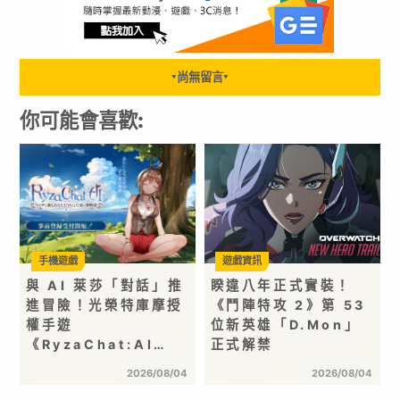
尚無留言
▼
▼
你可能會喜歡:
手機遊戲
遊戲資訊
與 AI 萊莎「對話」推
睽違八年正式實裝！
進冒險！光榮特庫摩授
《鬥陣特攻 2》第 53
權手遊
位新英雄「D.Mon」
《RyzaChat:AI…
正式解禁
2026/08/04
2026/08/04