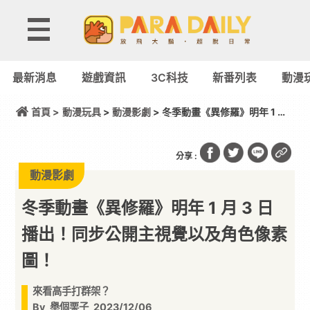
最新消息
遊戲資訊
3C科技
新番列表
動漫
首頁 >
動漫玩具
>
動漫影劇
> 冬季動畫《異修羅》明年 1 月
3 日播出！同步公開主視覺以及角色像素圖！
分享 :
動漫影劇
冬季動畫《異修羅》明年 1 月 3 日
播出！同步公開主視覺以及角色像素
圖！
來看高手打群架？
By
舉個栗子
2023/12/06