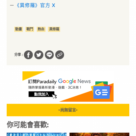
－
《異修羅》官方 X
動畫
戰鬥
熱血
異修羅
分享 :
尚無留言
▼
▼
你可能會喜歡: