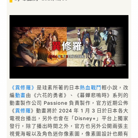
《異修羅》
是珪素所著的日本
熱血
戰鬥
輕小說，改
編
動畫
由《六花的勇者》、《暮蟬悲鳴時》系列的
動畫製作公司 Passione 負責製作，官方近期公佈
《
異修羅
》動畫將於 2024 年 1 月 3 日於日本各大
電視台播出，另外也會在「Disney+」平台上獨家
發行，除了播出時間之外，官方也另外公開兩張主
視覺海報以及角色迷你像素圖，像素圖設計也頗有