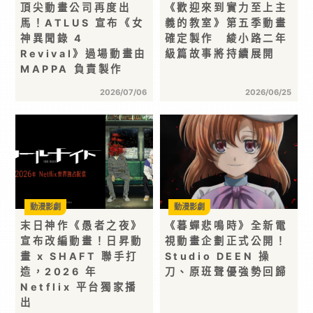
頂尖動畫公司再度出
《歡迎來到實力至上主
馬！ATLUS 宣布《女
義的教室》第五季動畫
神異聞錄 4
確定製作 綾小路二年
Revival》過場動畫由
級篇故事將持續展開
MAPPA 負責製作
2026/07/06
2026/06/25
動漫影劇
動漫影劇
末日神作《愚者之夜》
《暮蟬悲鳴時》全新電
宣布改編動畫！日昇動
視動畫企劃正式公開！
畫 x SHAFT 聯手打
Studio DEEN 操
造，2026 年
刀、原班聲優強勢回歸
Netflix 平台獨家播
出