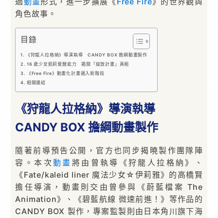
過
動畫
形式，進一步擴展《
Free Fire
》的世界觀與
角色故事。
目錄
《狩龍人拉格納》導演執導 CANDY BOX 擔綱動畫製作
16 歲少女凱莉覺醒能力 揭開「綻放計畫」真相
《Free Fire》動畫化計畫邁入新階段
相關連結
《狩龍人拉格納》導演執導
CANDY BOX 擔綱動畫製作
隨著前導預告公開，官方也同步揭曉製作團隊陣
容。本次
動畫
將由曾執導《狩龍人拉格納》、
《Fate/kaleid liner 魔法少女☆伊莉雅》的高橋賢
擔任導演，動畫則交由曾參與《蔚藍檔案 The
Animation》、《碧藍航線 微速前進！》等作品的
CANDY BOX 製作，專案監製則由日本角川旗下海