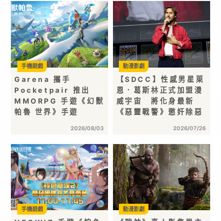
手機遊戲
動漫影劇
Garena 攜手
【SDCC】性感男星萊
Pocketpair 推出
恩．葛斯林正式加盟漫
MMORPG 手遊《幻獸
威宇宙 將化身最新
帕魯 世界》手遊
《惡靈戰警》懲奸除惡
2026/08/03
2026/07/26
手機遊戲
動漫影劇