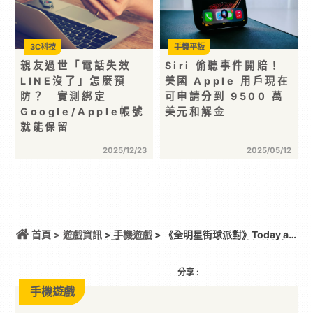
3C科技
手機平板
親友過世「電話失效
Siri 偷聽事件開賠！
LINE沒了」怎麼預
美國 Apple 用戶現在
防？ 實測綁定
可申請分到 9500 萬
Google/Apple帳號
美元和解金
就能保留
2025/12/23
2025/05/12
首頁 >
遊戲資訊
>
手機遊戲
> 《全明星街球派對》Today at
Apple活動圓滿落幕 用全新 iPhone 17 電競級效能打
造沉浸式街球派對
分享 :
手機遊戲