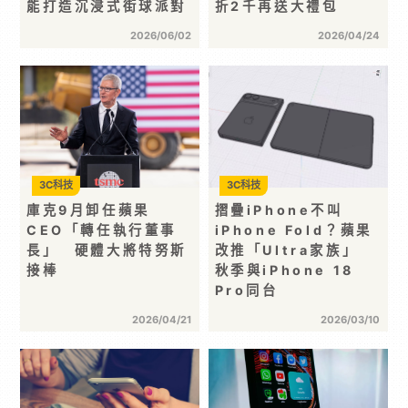
能打造沉浸式街球派對
折2千再送大禮包
2026/06/02
2026/04/24
3C科技
3C科技
庫克9月卸任蘋果
摺疊iPhone不叫
CEO「轉任執行董事
iPhone Fold？蘋果
長」 硬體大將特努斯
改推「Ultra家族」
接棒
秋季與iPhone 18
Pro同台
2026/04/21
2026/03/10