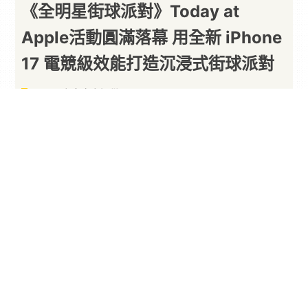
《全明星街球派對》Today at
Apple活動圓滿落幕 用全新 iPhone
17 電競級效能打造沉浸式街球派對
以下內容由廠商提供
By
PARA新聞
2026/06/02
由
艾肯娛樂
代理、網易遊戲開發的
NBA
正版授權
3V3 街頭
籃球
手遊《全明星街球派對》，於 5 月
29 日晚間在
Apple
信義 A13 舉辦 Today at
Apple 講座活動，邀請玩家一同感受街球競技與科
技融合的魅力。活動現場吸引眾多玩家到場參與，
並邀請
KOL
與藝人同台互動，全程氣氛熱血沸騰。