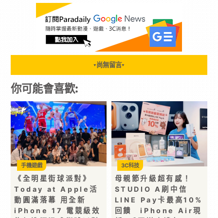
尚無留言
▼
▼
你可能會喜歡:
手機遊戲
3C科技
《全明星街球派對》
母親節升級超有感！
Today at Apple活
STUDIO A刷中信
動圓滿落幕 用全新
LINE Pay卡最高10%
iPhone 17 電競級效
回饋 iPhone Air現