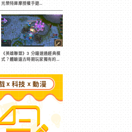
光榮特庫摩授權手遊
《RyzaChat:AI ライザと創る
あなただけのひと夏の夢物語》
事前登錄今日啟動
《英雄聯盟》3 分鐘速通經典模
式？體驗遠古時期玩家獨有的樂
趣