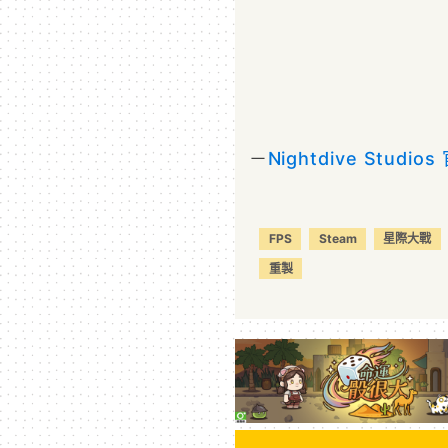
－
Nightdive Studi
FPS
Steam
星際大戰
重製