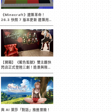
《Minecraft》建築革命！
26.3 快照 7 版本更新 建築用方
塊家族迎來新成員 混凝土階梯&
半磚震撼登場！
【開箱】《藍色監獄》雙主題快
閃店正式登陸三創！造景與限定
周邊搶先看
與 AI 萊莎「對話」推進冒險！