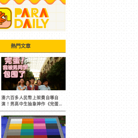
熱門文章
湊六百多人民幣上架費自導自
演！男高中生抽象神作《完蛋！
我被男同學包圍了》突然爆紅