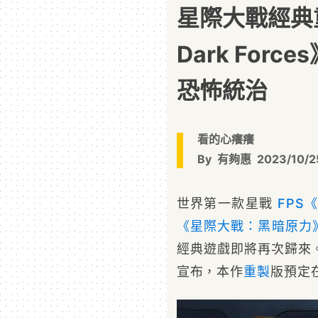
星際大戰經典重製
Dark For
恐怖統治
看的心癢癢
By
有夠惠
2023/10/2
世界第一款星戰
FPS
《
《星際大戰：黑暗原力
經典遊戲即將再次歸來。美國
宣布，本作
重製
版預定在