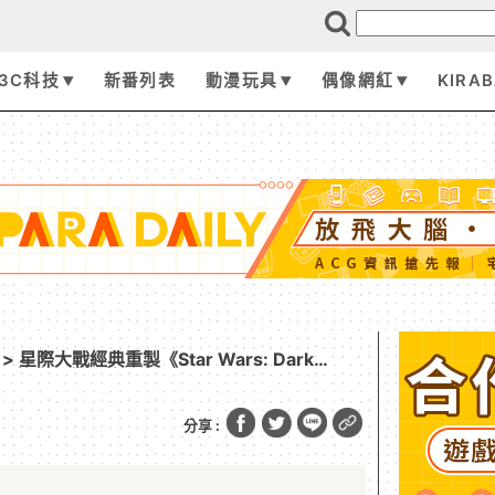
3C科技
新番列表
動漫玩具
偶像網紅
KIRA
> 星際大戰經典重製《Star Wars: Dark
出 反抗帝國的恐怖統治
分享 :