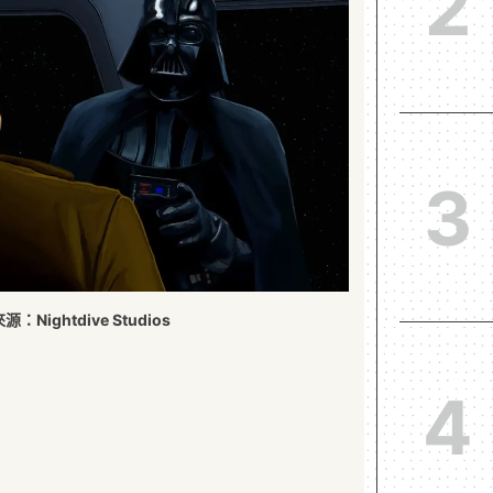
2
3
：Nightdive Studios
4