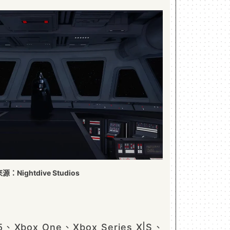
：Nightdive Studios
box One、Xbox Series X|S、