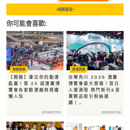
尚無留言
▼
▼
你可能會喜歡:
專題報導
動漫周邊
【開箱】灌注你的動漫
台灣角川 2026 漫畫
能量！第 25 屆漫畫博
博覽會盛大登場！首日
覽會各家動漫廠商周邊
人潮湧現 熱門新刊&首
懶人包
賣精品吸引粉絲搶
購！…
2026/07/24
2026/07/24