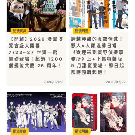
動漫玩具
動漫周邊
【開箱】2026 漫畫博
跨越種族的真摯情感！
覽會盛大開幕
獸人×人類溫馨日常
7/23~27 世貿一館
《歡迎來到寅野偵探事
重磅登場！超過 1200
務所》上+下集特裝版
個攤位共慶 25 周年！
9 月甜蜜登場，即日起
限時預購起跑！
2026/07/23
2026/07/22
動漫影劇
動漫周邊