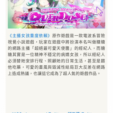
《主播女孩重度依賴》
原作遊戲是一款電波系冒險
視覺小說遊戲，玩家在遊戲中將扮演本名叫做糖糖
的網路主播「超絕最可愛天使醬」的經紀人，而糖
糖其實是一位精神不穩定的病嬌女孩，所以經紀人
必須替她安排行程、照顧她的日常生活，甚至是餵
他吃藥，可愛的畫風與毀滅性結局巨大反差在網路
上造成熱議，也讓這它成為了超人氣的遊戲作品。