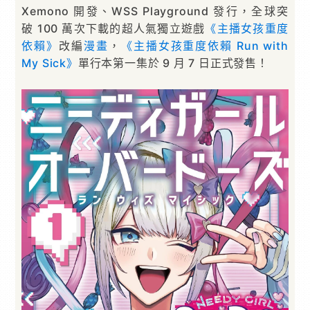
Xemono 開發、WSS Playground 發行，全球突
破 100 萬次下載的超人氣獨立遊戲
《主播女孩重度
依賴》
改編
漫畫
，
《主播女孩重度依賴 Run with
My Sick》
單行本第一集於 9 月 7 日正式發售！