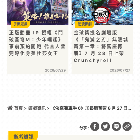
手機遊戲
動漫影劇
正版動畫 IP 授權《鬥
金球獎提名劇場版
破蒼穹M：少年崛起》
《「鬼滅之刃」無限城
事前預約開跑 代言人曾
篇第一章：猗窩座再
莞婷化身美杜莎女王
襲》7 月 28 日上架
Crunchyroll
2026/07/29
2026/07/27
首頁 >
遊戲資訊
> 《俠盜獵車手 6》加長版預告 8 月 27 日登
場 罕見由 Netflix 全球獨佔首播 6 小時
分享 :
遊戲資訊