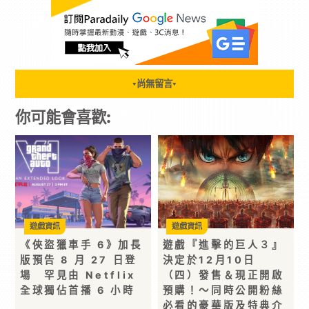
尚無留言
▼
▼
你可能會喜歡:
遊戲資訊
遊戲資訊
《俠盜獵車手 6》加長
遊戲『進擊的巨人３』
版預告 8 月 27 日登
決定於12月10日
場 罕見由 Netflix
（四）發售＆現正開啟
全球獨佔首播 6 小時
預購！～同時公開粉絲
必看的豪華版及特典介