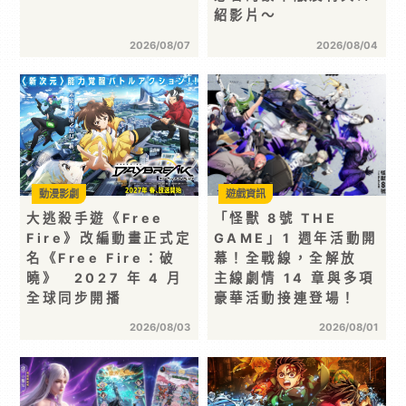
紹影片～
2026/08/07
2026/08/04
動漫影劇
遊戲資訊
大逃殺手遊《Free
「怪獸 8號 THE
Fire》改編動畫正式定
GAME」1 週年活動開
名《Free Fire：破
幕！全戰線，全解放
曉》 2027 年 4 月
主線劇情 14 章與多項
全球同步開播
豪華活動接連登場！
2026/08/03
2026/08/01