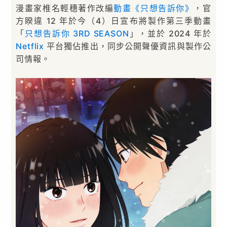
漫畫家椎名輕穗著作改編
動畫
《只想告訴你》
，官
方睽違 12 年於今（4）日宣布將製作第三季動畫
「
只想告訴你 3RD SEASON
」，並於 2024 年於
Netflix
平台獨佔推出，同步公開聲優資訊與製作公
司情報。