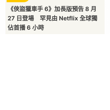
《俠盜獵車手 6》加長版預告 8 月
27 日登場 罕見由 Netflix 全球獨
佔首播 6 小時
好少見的宣傳手法
By
一枚月餅
2026/08/07
遊戲大廠
Rockstar
Games 昨（6）晚突發宣布，
《
俠盜獵車手
6》將於美東時間 8 月 27 日推出全
新加長版預告宣傳，並首度與
Netflix
展開合作。影
片將率先於 Netflix 平台獨家上線 6 小時，之後才
會同步公開至 Rockstar Games 官方 YouTube 頻
道及官方網站。