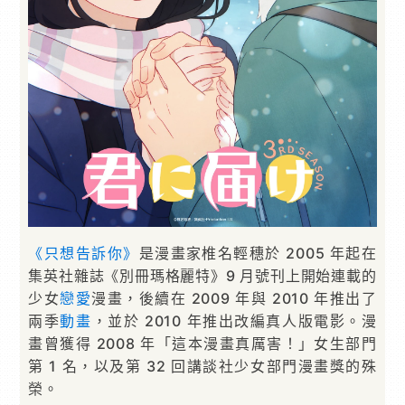
《只想告訴你》
是漫畫家椎名輕穗於 2005 年起在
集英社雜誌《別冊瑪格麗特》9 月號刊上開始連載的
少女
戀愛
漫畫，後續在 2009 年與 2010 年推出了
兩季
動畫
，並於 2010 年推出改編真人版電影。漫
畫曾獲得 2008 年「這本漫畫真厲害！」女生部門
第 1 名，以及第 32 回講談社少女部門漫畫獎的殊
榮。