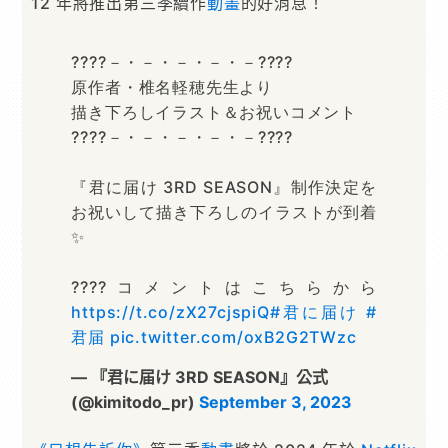
12 年將推出第三季續作
動畫
的好消息！
????－・－・－・－・－????
原作者・椎名軽穂先生より
描き下ろしイラスト＆お祝いコメント
????－・－・－・－・－????
『君に届け 3RD SEASON』制作決定を
お祝いして描き下ろしのイラストが到着
✨
????コメントはこちらから
https://t.co/zX27cjspiQ
#君に届け
#
君届
pic.twitter.com/oxB2G2TWzc
— 『君に届け 3RD SEASON』公式
(@kimitodo_pr)
September 3, 2023