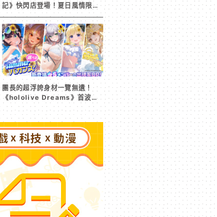
記》快閃店登場！夏日風情限定
周邊首度公開
團長的超浮誇身材一覽無遺！
《hololive Dreams》首波夏
日活動今日開跑 白銀諾艾爾等
5 位人氣成員泳裝卡池同步解鎖