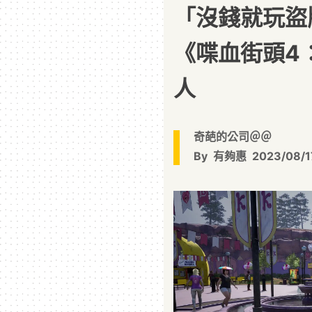
「沒錢就玩盜
《喋血街頭4
人
奇葩的公司＠＠
By
有夠惠
2023/08/1