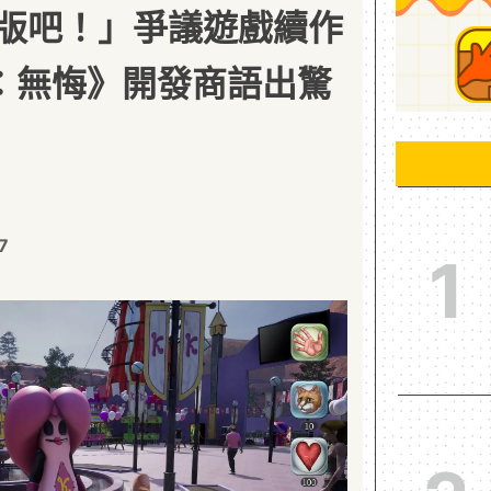
版吧！」爭議遊戲續作
：無悔》開發商語出驚
7
1