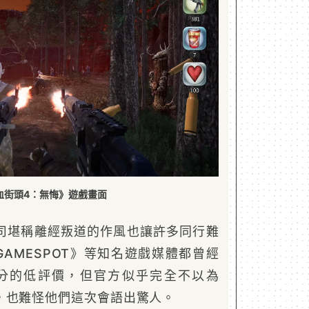
血街頭4：無悔》遊戲畫面
司堪稱離經叛道的作風也讓許多同行難
GAMESPOT》等知名遊戲媒體都曾經
1 分的低評價，但官方似乎完全不以為
，也難怪他們這次會語出驚人。