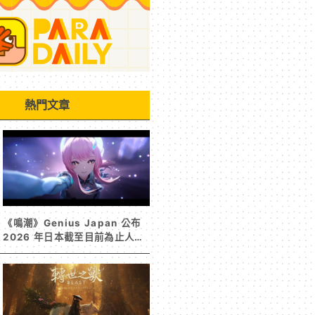
熱門文章
《鳴潮》Genius Japan 公布
2026 年日本截至目前為止人氣
歌單《遠航星的告別》&《自無
垠處歸航之星》入榜