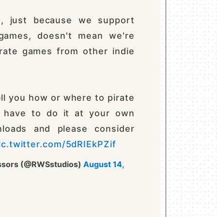
, just because we support
games, doesn't mean we're
irate games from other indie
ell you how or where to pirate
 have to do it at your own
nloads and please consider
ic.twitter.com/5dRIEkPZif
issors (@RWSstudios)
August 14,