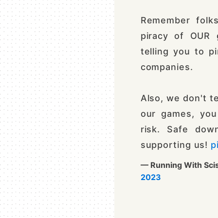
Remember folks
piracy of OUR 
telling you to p
companies.
Also, we don't t
our games, you
risk. Safe dow
supporting us!
p
— Running With Sc
2023