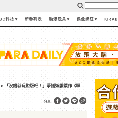
3C科技
新番列表
動漫玩具
偶像網紅
KIRA
> 「沒錢就玩盜版吧！」爭議遊戲續作《喋血
發商語出驚人
分享 :