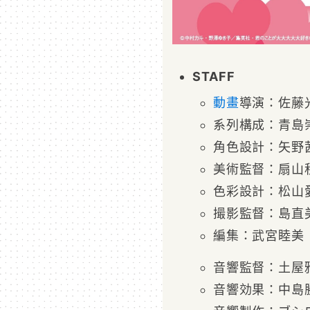
STAFF
動畫
導演：佐藤
系列構成：青島
角色設計：矢野
美術監督：扇山
色彩設計：松山
撮影監督：島直
編集：武宮睦美
音響監督：土屋
音響効果：中島