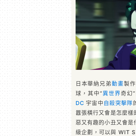
日本華納兄弟
動畫
製作
球，其中“
異世界
奇幻
DC
宇宙中
自殺突擊隊
囂張橫行又會是怎麼樣
惡又有趣的小丑又會是
級企劃，可以與 WIT 