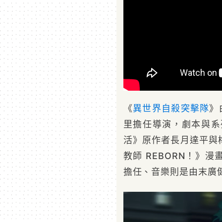
《
異世界
自殺突擊隊
》
里擔任導演，劇本與系
活》原作者長月達平與
教師 REBORN！》
擔任、音樂則是由末廣