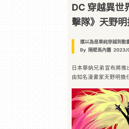
DC 穿越異
擊隊》天野明
還以為是單純穿越到動
By
隔壁馬內醬
2023/
日本華納兄弟宣布將推
由知名漫畫家天野明擔