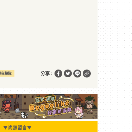
分享 :
殺突擊隊
▼
尚無留言
▼