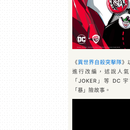
《
異世界
自殺突擊隊
》
進行改編，述說人氣
「JOKER」等 D
「暴」險故事。