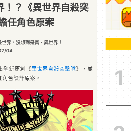
世界！？《異世界自殺突
擔任角色原案
畫世界，沒想到是真・異世界！
07/04
出全新原創《
異世界
自殺突擊隊
》，並
1
任角色設計原案。