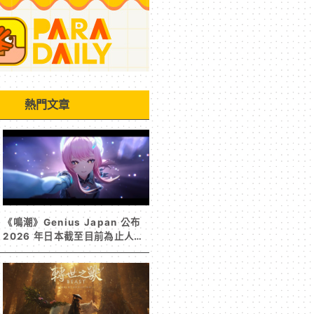
熱門文章
《鳴潮》Genius Japan 公布
2026 年日本截至目前為止人氣
歌單《遠航星的告別》&《自無
垠處歸航之星》入榜