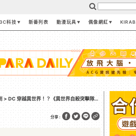
3C科技
新番列表
動漫玩具
偶像網紅
KIRA
劇
> DC 穿越異世界！？《異世界自殺突擊隊》
案
分享 :