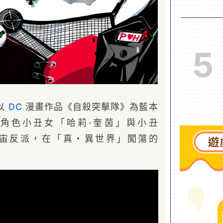
5
以
DC
漫畫作品《自殺突擊隊》為藍本
角色小丑女「哈莉·奎茵」與小丑
C 宇宙反派，在「真・異世界」闖蕩的