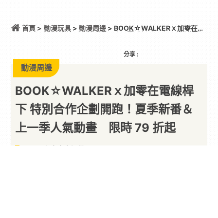
首頁 >
動漫玩具
>
動漫周邊
> BOOK☆WALKERｘ加零在電
線桿下 特別合作企劃開跑！夏季新番＆上一季人氣動
畫 限時 79 折起
分享 :
動漫周邊
BOOK☆WALKERｘ加零在電線桿
下 特別合作企劃開跑！夏季新番＆
上一季人氣動畫 限時 79 折起
以下內容由廠商提供
By
PARA新聞
2026/07/03
日本正版授權電子書平台
BOOK☆WALKER
與台灣
知名圖文作家「加零在電線桿下」於 7 月 1 日至 7
月 31 日推出「上班有點累就先躲進
漫畫
裡」合作企