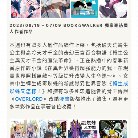
2023/06/19 – 07/09 BOOK✩WALKER 獨家專訪國
人作者作品
本週也有眾多人氣作品續作上架，包括破天荒轉生
公主與高冷天才千金的奇幻王宮百合物語《轉生公
主與天才千金的魔法革命》、正在熱播中的春季新
番原作輕小說《在異世界獲得超強能力的我，在現
實世界照樣無敵～等級提升改變人生命運～》、女
高中生轉生成毒蜘蛛的新感覺異世界冒險《
轉生成
蜘蛛又怎樣！
》和擁有眾多死忠追隨者的骨王傳說
《
OVERLORD
》改編
漫畫
版都推出了續集，還有更
多精彩作品在等著各位收藏！