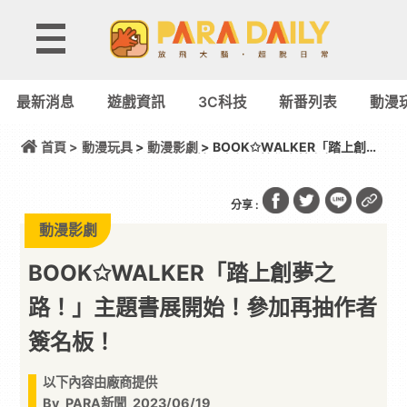
最新消息
遊戲資訊
3C科技
新番列表
動漫
首頁 >
動漫玩具
>
動漫影劇
> BOOK✩WALKER「踏上創夢
之路！」主題書展開始！參加再抽作者簽名板！
分享 :
動漫影劇
BOOK✩WALKER「踏上創夢之
路！」主題書展開始！參加再抽作者
簽名板！
以下內容由廠商提供
By
PARA新聞
2023/06/19