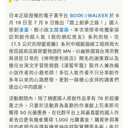
日本正版授權的電子書平台
BOOK✩WALKER
於 6
月 19 日至 7 月 9 日推出「踏上創夢之路！」國人
原創
漫畫
、輕小說
主題書展
，本次很榮幸地獨家採
訪到創作超人氣《我的網紅男友》系列的桂、在
《1.5 公尺的戀愛距離》系列中細膩描繪工程師與大
夜班超商店員戀愛物語的 MN，以幽默描寫台灣宗教
與庶民日常的《神明便利商店》聞名的謝東霖以及
擔任台灣文字冒險遊戲《湛藍牢籠》製作人兼改編
小說作者的小鹿老師！多位人氣作者不只分享創作
多年以來的心路歷程，更對一路暖心支持的讀者們
道出心中的感謝。
活動期間內，除了精選國人原創作品享有 79 折起優
惠之外，只要於活動頁為喜歡的作者獻上花束即可
獲得 50 元優惠券，在社群平台上與最喜愛的國人作
者告白更有機會獲得 1,000 元購書金！購買參與專
訪的老師作品還有機會抽中特製實體簽名板，各位