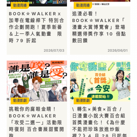
動漫周邊
動漫周邊
BOOK☆WALKERｘ
追漫必看！
加零在電線桿下 特別合
BOOK☆WALKER「
作企劃開跑！夏季新番
漫畫大賞博覽會」登場
＆上一季人氣動畫 限
精選得獎作享 10 倍點
時 79 折起
數回饋
2026/07/03
2026/06/01
動漫影劇
動漫影劇
挑戰你的腐眼金睛！
\ 轉生×美食×百合 /
BOOK☆WALKER
日漫畫小說大賽百合組
「攻受二選一」活動限
首獎漫畫化！《為什麼
時復刻 百合書展甜蜜開
不能把珍珠放進炒飯
跑
裡？》4 月 28 日起每