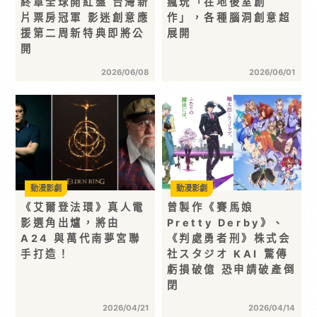
終章全球開紅盤 台灣新
瘋玩「在地後室創
片票房冠軍 影迷創意應
作」，各種腦洞創意超
援第二周新特典即將公
展開
開
2026/06/08
2026/06/01
動漫影劇
動漫影劇
《艾爾登法環》真人電
曾製作《賽馬娘
影選角出爐，將由
Pretty Derby》、
A24 與萬代南夢宮聯
《判處勇者刑》株式会
手打造！
社スタジオ KAI 驚傳
虧損破億 恐申請破產倒
閉
2026/04/21
2026/04/14