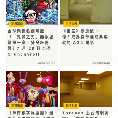
動漫影劇
生活娛樂
金球獎提名劇場版
《後室》票房破 3
《「鬼滅之刃」無限城
億！成為首部達成此成
篇第一章：猗窩座再
就的 A24 電影
襲》7 月 28 日上架
Crunchyroll
2026/07/27
2026/06/22
動漫影劇
動漫影劇
《神奇數字馬戲團》最
Threads 上台灣網友