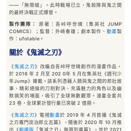
——「無限城」。此時戰場已立，鬼殺隊與鬼之間
的最終決戰正式爆發。
製作團隊：
原著：吾峠呼世晴（集英社 JUMP
COMICS）；監督：外崎春雄；劇本製作、
動畫
製
作：ufotable。
關於《鬼滅之刃》
《
鬼滅之刃
》改編自吾峠呼世晴創作的漫畫作品，
於 2016 年 2 月至 202 0年 5 月在集英社《週刊少
年Jump》連載。該系列憑藉人類與鬼之間的悲壯故
事、精彩絕倫的刀劍對決、充滿魅力的角色以及幽
默搞笑的場面，吸引了全球無數觀眾。漫畫全套共
23 卷，全球累計發行量已突破 2 億冊。
《
鬼滅之刃
》電視
動畫
於 2019 年 4 月首播《鬼滅
之刃竈門炭治郎立志篇》，隨後於 2020 年 10 月推
出《
劇場版
「鬼滅之刃」無限列車篇》，並於 2021