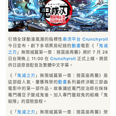
引領全球動漫風潮的指標性
串流平台
Crunchyroll
今日宣布，創下多項票房紀錄的
動畫
電影《「
鬼滅
之刃
」無限城篇第一章：猗窩座再襲》將於 7 月 28
日台灣晚上 11:00 在
Crunchyroll
正式上線，將提
供日語原音配音及繁體中文字幕。
《「
鬼滅之刃
」無限城篇第一章：猗窩座再襲》是
這部超人氣、屢獲殊榮的
動畫
系列最終決戰三部曲
電影中的第一部作品。故事講述竈門炭治郎在妹妹
竈門禰豆子變成鬼後，加入專門獵殺鬼的組織「鬼
殺隊」的冒險旅程。
《「
鬼滅之刃
」無限城篇第一章：猗窩座再襲》榮