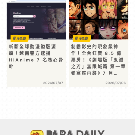
動漫影劇
動漫影劇
斬斷全球動漫盜版源
制霸影史的現象級神
頭！越南警方逮捕
作！全台狂賣 8.5 億
HiAnime 7 名核心骨
票房！《劇場版「鬼滅
幹
之刃」無限城篇 第一章
猗窩座再襲》7 月…
2026/07/07
2026/07/06