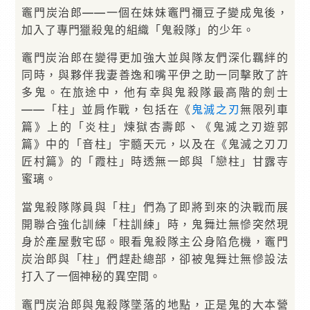
竈門炭治郎——一個在妹妹竈門禰豆子變成鬼後，
加入了專門獵殺鬼的組織「鬼殺隊」的少年。
竈門炭治郎在變得更加強大並與隊友們深化羈絆的
同時，與夥伴我妻善逸和嘴平伊之助一同擊敗了許
多鬼。在旅途中，他有幸與鬼殺隊最高階的劍士
——「柱」並肩作戰，包括在《
鬼滅之刃
無限列車
篇》上的「炎柱」煉獄杏壽郎、《鬼滅之刃遊郭
篇》中的「音柱」宇髓天元，以及在《鬼滅之刃刀
匠村篇》的「霞柱」時透無一郎與「戀柱」甘露寺
蜜璃。
當鬼殺隊隊員與「柱」們為了即將到來的決戰而展
開聯合強化訓練「柱訓練」時，鬼舞辻無慘突然現
身於產屋敷宅邸。眼看鬼殺隊主公身陷危機，竈門
炭治郎與「柱」們趕赴總部，卻被鬼舞辻無慘設法
打入了一個神秘的異空間。
竈門炭治郎與鬼殺隊墜落的地點，正是鬼的大本營