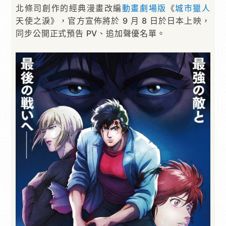
北條司創作的經典漫畫改編
動畫
劇場版
《
城市獵人
天使之淚》，官方宣佈將於 9 月 8 日於日本上映，
同步公開正式預告 PV、追加聲優名單。