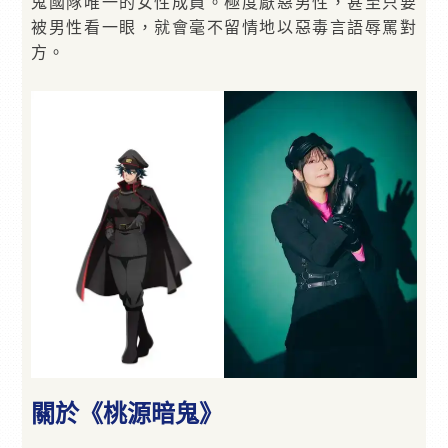
鬼國隊唯一的女性成員。極度厭惡男性，甚至只要
被男性看一眼，就會毫不留情地以惡毒言語辱罵對
方。
關於《桃源暗鬼》