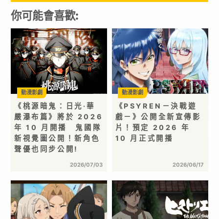
你可能會喜歡:
動漫影劇
動漫影劇
《桃源暗鬼：日光·華
《PSYREN－決戰遊
嚴瀑布篇》將於 2026
戲－》公開全新宣傳影
年 10 月開播 鬼國隊
片！預定 2026 年
新視覺圖公開！新角色
10 月正式開播
聲優也同步公開!
2026/07/03
2026/06/17