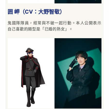
囲 岬（CV：大野智敬）
鬼國隊隊員，經常與不破一起行動。本人公開表示
自己喜歡的類型是「已婚的熟女」。