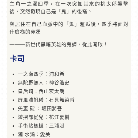
主角一之瀬四季，在一次突如其來的桃太郎襲擊
後，突然發現自己是「鬼」的後裔。
與居住在自己血脈中的「鬼」邂逅後，四季將面對
什麼樣的命運———
———新世代黑暗英雄的鬼譚，從此開啟！
卡司
一之瀬四季：浦和希
無陀野無人：神谷浩史
皇后崎：西山宏太朗
屏風浦帆稀：石見舞菜香
矢颪 碇 ：坂田將吾
遊摺部從兒：花江夏樹
手術岾轆轤：三浦魁
漣 水鶏：愛美