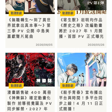
動漫影劇
動漫影劇
《無職轉生～到了異世
《寄生獸》岩明均作品
界就拿出真本事～》第
《歷史之眼》改編動畫
三季 PV 公開 中島美
將於 2027 年 1 月開
嘉獻聲片尾曲
播，首部 PV 正式曝光
2026/06/05
2026/05/26
動漫影劇
動漫影劇
漫畫銷售破 400 萬冊
《殺手青春》宣布播出
《神樂鉢》確定動畫化
平台與時間！多平台同
製作 前導視覺圖及 PV
步上線！4 月 11 日正
同步解禁，2027 年
式開播！