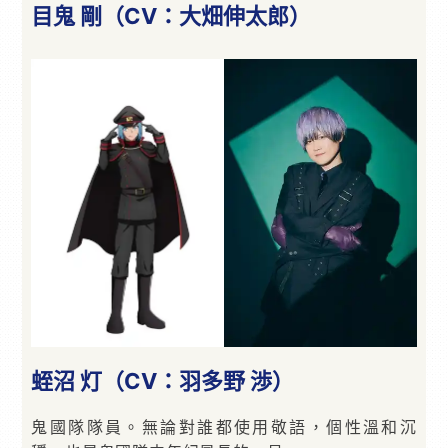
目鬼 剛（CV：大畑伸太郎）
蛭沼 灯（CV：羽多野 渉）
鬼國隊隊員。無論對誰都使用敬語，個性溫和沉