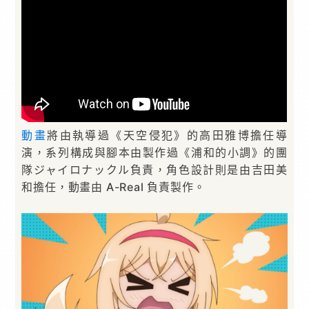
動畫
將由執導過《天空侵犯》的高田雅博擔任導
演，系列構成與腳本由製作過《浦和的小調》的團
隊ジャイロナックル負責，角色設計則是由吉田美
和擔任，動畫由 A-Real 負責製作。