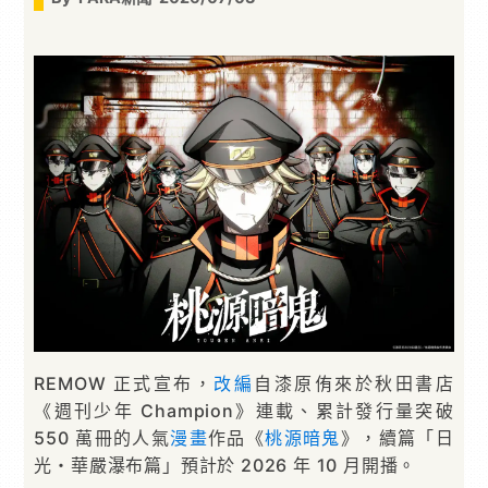
REMOW 正式宣布，
改編
自漆原侑來於秋田書店
《週刊少年 Champion》連載、累計發行量突破
550 萬冊的人氣
漫畫
作品《
桃源暗鬼
》，續篇「日
光・華嚴瀑布篇」預計於 2026 年 10 月開播。