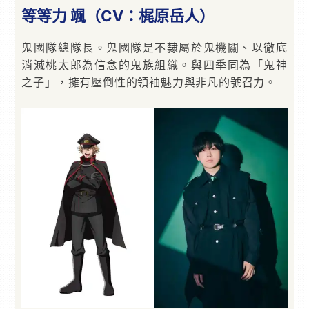
等等力 颯（CV：梶原岳人）
鬼國隊總隊長。鬼國隊是不隸屬於鬼機關、以徹底
消滅桃太郎為信念的鬼族組織。與四季同為「鬼神
之子」，擁有壓倒性的領袖魅力與非凡的號召力。