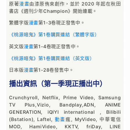
原著
漫畫
由漆原侑來創作，並於 2020 年起在秋田
書店《週刊少年Champion》開始連載。
繁體字版
漫畫
第1-3卷現正發售中。
《桃源暗鬼》第1卷購買連結（繁體字版）
英文版
漫畫
第1-4卷現正發售中。
《桃源暗鬼》第1卷購買連結（英文版）
日本版
漫畫
第1-28卷發售中。
播出資訊（第一季現正播出中）
Crunchyroll, Netflix, Prime Video, Samsung
TV Plus,Vizio, Bandplay,ADN, ANIME
GENERATION, iQIYI international , Bilibili
(Bstation), Laftel,
動畫
瘋, MyVideo, 中華電信
MOD, HamiVideo, KKTV, friDay, LINE