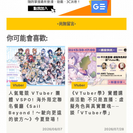
尚無留言
▼
▼
你可能會喜歡:
Vtuber
Vtuber
人氣電競 VTuber 團
《VTuber學》實體講
體 VSPO! 海外限定聯
座活動 不只是直播：虛
名餐廳《Sail
擬角色與真實靈魂──
Beyond！～駛向更遠
談「VTuber學」
的彼方～》今夏登場！
2026/08/07
2026/07/28