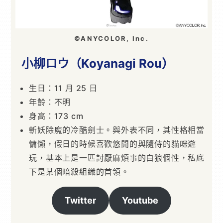
©ANYCOLOR, Inc.
小柳ロウ（Koyanagi Rou）
生日：11 月 25 日
年齡：不明
身高：173 cm
斬妖除魔的冷酷劍士。與外表不同，其性格相當
慵懶，假日的時候喜歡悠閒的與隨侍的貓咪遊
玩，基本上是一匹討厭麻煩事的白狼個性，私底
下是某個暗殺組織的首領。
Twitter
Youtube