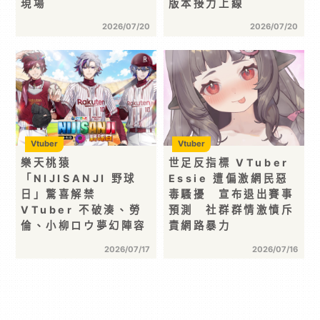
現場
版本接力上線
2026/07/20
2026/07/20
Vtuber
Vtuber
樂天桃猿
世足反指標 VTuber
「NIJISANJI 野球
Essie 遭偏激網民惡
日」驚喜解禁
毒騷擾 宣布退出賽事
VTuber 不破湊、勞
預測 社群群情激憤斥
倫、小柳ロウ夢幻陣容
責網路暴力
2026/07/17
2026/07/16