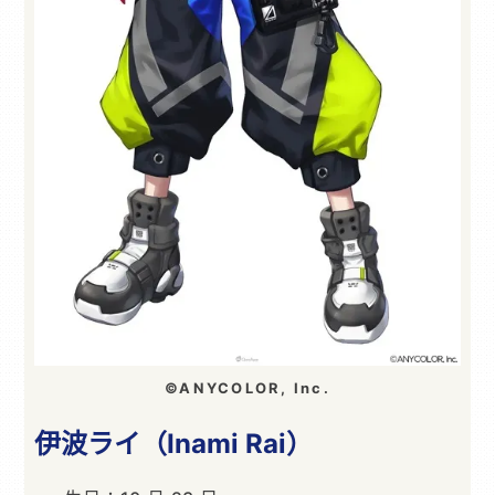
©ANYCOLOR, Inc.
伊波ライ（Inami Rai）