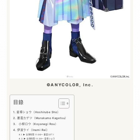
©ANYCOLOR, Inc.
目錄
星導ショウ（Hoshirube Sho）
叢雲カゲツ（Murakumo Kagetsu）
小柳ロウ（Koyanagi Rou）
伊波ライ（Inami Rai）
▶ 台灣時間 11:00～ 叢雲カゲツ
▶ 台灣時間 11:30～ 星導ショウ