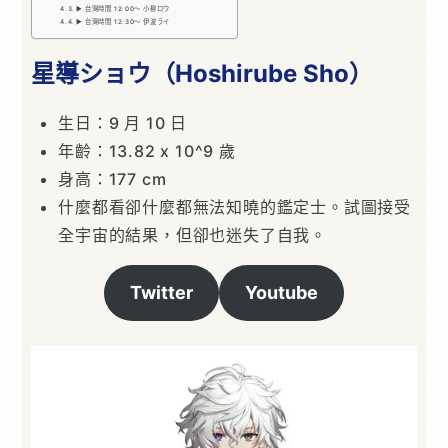
▶ 台灣時間 12:00～ 小柳ロウ
▶ 台灣時間 12:30～ 伊波ライ
星導ショウ（Hoshirube Sho）
生日：9 月 10 日
年齡：13.82 x 10^9 歲
身高：177 cm
什麼都看卻什麼都無法知曉的鑑定士。試圖接受
全宇宙的結果，但卻也迷失了自我。
Twitter
Youtube