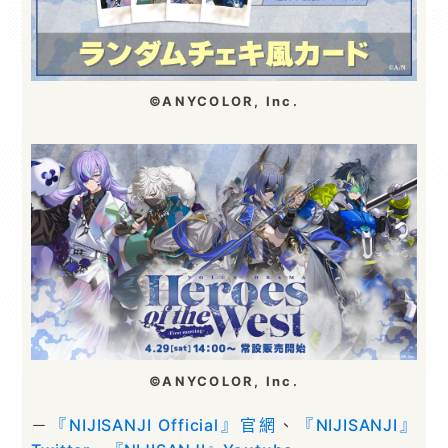
©ANYCOLOR, Inc.
©ANYCOLOR, Inc.
－
『NIJISANJI Official』官網
、
『NIJISANJI』