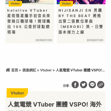
Vtuber
Vtuber
hololive VTuber
NIJISANJI EN 男團
星街彗星攜手初音未來
BY THE BEAT 將推
登陸日職球場！開球飆
出第二張數位單曲
出 105 公里好球點燃
〈MERORI〉英、日雙
現場
版本接力上線
2026/07/20
2026/07/20
首頁 >
偶像網紅
>
Vtuber
> 人氣電競 VTuber 團體 VSPO!
海外限定聯名餐廳《Sail Beyond！～駛向更遠的彼方
～》今夏登場！
分享 :
Vtuber
人氣電競 VTuber 團體 VSPO! 海外