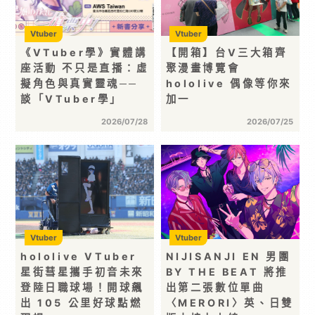
Vtuber
Vtuber
《VTuber學》實體講
【開箱】台V三大箱齊
座活動 不只是直播：虛
聚漫畫博覽會
擬角色與真實靈魂──
hololive 偶像等你來
談「VTuber學」
加一
2026/07/28
2026/07/25
Vtuber
Vtuber
hololive VTuber
NIJISANJI EN 男團
星街彗星攜手初音未來
BY THE BEAT 將推
登陸日職球場！開球飆
出第二張數位單曲
出 105 公里好球點燃
〈MERORI〉英、日雙