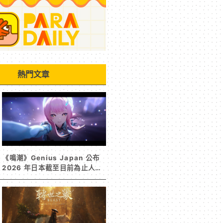
熱門文章
《鳴潮》Genius Japan 公布
2026 年日本截至目前為止人氣
歌單《遠航星的告別》&《自無
垠處歸航之星》入榜