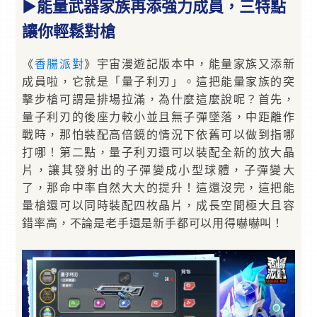
▶能量武器家族再添強力成員，三特點
讓你輕鬆對槍
《
香腸派對
》宇宙漫遊記版本中，能量家族又添新
成員啦，它就是「量子利刃」。這把能量家族的突
擊步槍可謂是排場拉滿，為什麼這麼說呢？首先，
量子利刃的後座力較小並且無子彈墜落，中距離作
戰時，那怕裝配高倍鏡的情況下依舊可以做到指哪
打哪！第二點，量子利刃還可以裝配全新的放大晶
片，讓其發射出的子彈變成小型球體，子彈變大
了，那命中率自然大大的提升！這還沒完，這把能
量槍還可以同時裝配四枚晶片，成長空間極大且容
錯率高，不論是老手還是新手都可以用得嚇嚇叫！