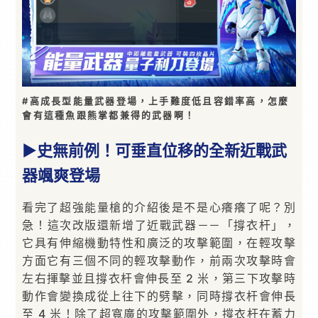
#高成長型能量武器登場，上手難度低且容錯率高，怎麼
會有這種魚跟熊掌都兼得的武器啊！
▶史無前例！可垂直位移的全新近戰武
器颯爽登場
看完了超強能量槍的介紹後是不是心癢癢了呢？別
急！這次改版還新增了近戰武器－－「撐衣杆」，
它具有伸縮機動特性和廣泛的攻擊範圍，在輕攻擊
方面它有三個不同的輕攻擊動作，前兩次攻擊時會
左右揮擊並且撐衣杆會伸長至 2 米，第三下攻擊時
動作會變換成從上往下的劈擊，同時撐衣杆會伸長
至 4 米！除了超寬廣的攻擊範圍外，撐衣杆在蓄力