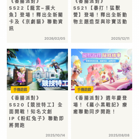
《香腸派對》
《香腸派對》
SS22【龍宮~摸大
SS21【暴打！猛獸
魚】登場！釋出全新關
營】登場！釋出全新動
卡及《京劇貓》聯動資
物主題造型與珍寶活動
訊
2026/02/05
2025/12/11
手機遊戲
手機遊戲
《香腸派對》
《香腸派對》週年慶登
SS20【競技特工】全
場！《羅小黑戰記》療
面開戰！知名文創
癒聯動同步開跑！
IP《粉紅兔子》聯動即
將開跑
2025/10/14
2025/08/08