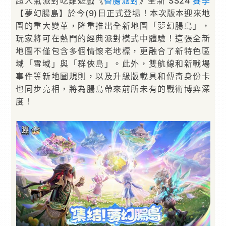
超人氣派對吃雞遊戲《
香腸派對
》全新 SS24
賽季
【夢幻腸島】於今(9)日正式登場！本次版本迎來地
圖的重大變革，隆重推出全新地圖「夢幻腸島」，
玩家將可在熱門的經典派對模式中體驗！這張全新
地圖不僅包含多個情懷老地標，更融合了新特色區
域「雪域」與「群俠島」。此外，雙航線和新戰場
事件等新地圖規則，以及升級版載具和傳奇身份卡
也同步亮相，將為腸島帶來前所未有的戰術博弈深
度！