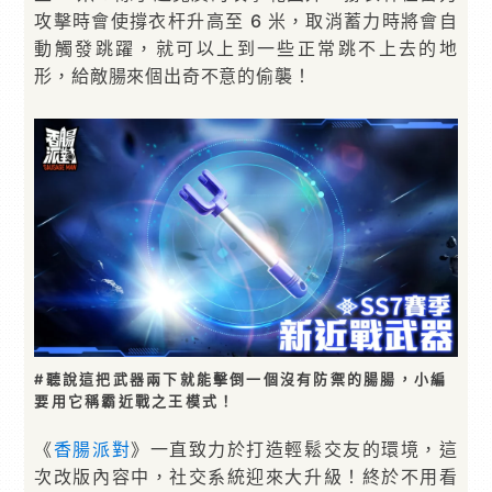
攻擊時會使撐衣杆升高至 6 米，取消蓄力時將會自
動觸發跳躍，就可以上到一些正常跳不上去的地
形，給敵腸來個出奇不意的偷襲！
#聽說這把武器兩下就能擊倒一個沒有防禦的腸腸，小編
要用它稱霸近戰之王模式！
《
香腸派對
》一直致力於打造輕鬆交友的環境，這
次改版內容中，社交系統迎來大升級！終於不用看