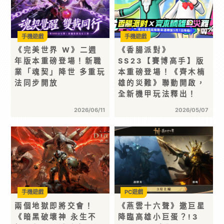
手機遊戲
手機遊戲
《完美世界 W》二週
《香腸派對》
年版本重磅登場！新職
SS23【賽博高手】版
業「魂契」降世 多重玩
本重磅登場！《齊木楠
法同步開放
雄的災難》聯動開啟，
全新機甲玩法釋出！
2026/06/11
2026/05/07
手機遊戲
PC遊戲
兩個地獄即將交會！
《燕雲十六聲》邀巨星
《暗黑破壞神 永生不
降臨高雄小巨蛋？!3