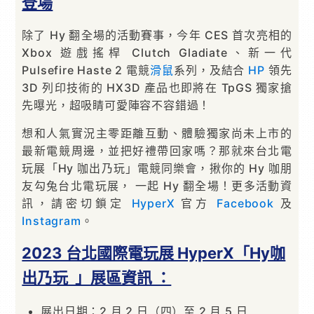
登場
除了 Hy 翻全場的活動賽事，今年 CES 首次亮相的
Xbox 遊戲搖桿 Clutch Gladiate、新一代
Pulsefire Haste 2 電競
滑鼠
系列，及結合
HP
領先
3D 列印技術的 HX3D 產品也即將在 TpGS 獨家搶
先曝光，超吸睛可愛陣容不容錯過！
想和人氣實況主零距離互動、體驗獨家尚未上市的
最新電競周邊，並把好禮帶回家嗎？那就來台北電
玩展「Hy 咖出乃玩」電競同樂會，揪你的 Hy 咖朋
友勾兔台北電玩展， 一起 Hy 翻全場！更多活動資
訊，請密切鎖定
HyperX
官方
Facebook
及
Instagram
。
2023 台北國際電玩展 HyperX「Hy咖
出乃玩 」展區資訊 ：
展出日期：2 月 2 日（四）至 2 月 5 日