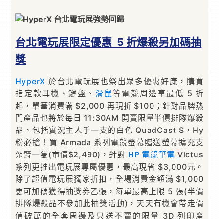
台北電玩展限定優惠 5 折爆殺另加碼抽
獎
HyperX
於台北電玩展也祭出眾多優惠好康，購買
指定款耳機、鍵盤、
滑鼠
等電競周邊享最低 5 折
起，單筆消費滿 $2,000 再現折 $100；針對品牌熱
門產品也將於每日 11:30AM 開賣限量半價排隊爆殺
品，包括實況主人手一支的白色 QuadCast S，Hy
粉必搶！買 Armada 系列電競螢幕贈送螢幕擴充支
架臂一隻(市價$2,490)，針對
HP
電競筆電
Victus
系列更推出電玩展專屬優惠，最高現省 $3,000元。
除了超值電玩展獨家折扣，全場消費金額滿 $1,000
更可加碼獲得抽獎券乙張，每單最高上限 5 張(半價
排隊爆殺品不參加此抽獎活動)，天天有機會帶走價
值破萬的全套周邊及只送不賣的限量 3D 列印產