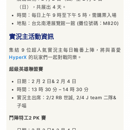
（日），共展出 4 天。
時間：每日上午 9 時至下午 5 時，需購票入場
地點：台北南港展覽館一館 (攤位號碼：M820)
實況主活動資訊
集結 9 位超人氣實況主每日輪番上陣，將與喜愛
HyperX
的玩家們一起對戰同樂。
超級英雄聯盟賽
日期：2 月 2 日& 2 月 4 日
時間：13 時 30 分 – 14 時 30 分
實況主出席：2/2 RB 世誠, 2/4 J team 二隊&
子喵
鬥陣特工2 PK 賽