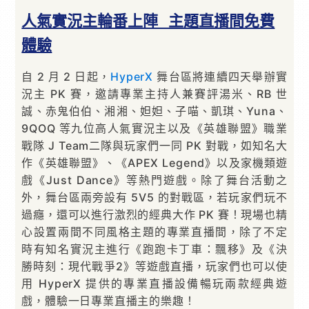
人氣實況主輪番上陣 主題直播間免費
體驗
自 2 月 2 日起，
HyperX
舞台區將連續四天舉辦實
況主 PK 賽，邀請專業主持人兼賽評湯米、RB 世
誠、赤鬼伯伯、湘湘、妲妲、子喵、凱琪、Yuna、
9QOQ 等九位高人氣實況主以及《英雄聯盟》職業
戰隊 J Team二隊與玩家們一同 PK 對戰，如知名大
作《英雄聯盟》、《APEX Legend》以及家機類遊
戲《Just Dance》等熱門遊戲。除了舞台活動之
外，舞台區兩旁設有 5V5 的對戰區，若玩家們玩不
過癮，還可以進行激烈的經典大作 PK 賽！現場也精
心設置兩間不同風格主題的專業直播間，除了不定
時有知名實況主進行《跑跑卡丁車：飄移》及《決
勝時刻：現代戰爭2》等遊戲直播，玩家們也可以使
用 HyperX 提供的專業直播設備暢玩兩款經典遊
戲，體驗一日專業直播主的樂趣！