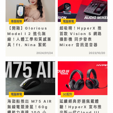
專題報導
電腦筆電
【開箱】Glorious
超吸睛！HyperX 推
Model I 2 進化無
首款 Vision S 網路
線！人體工學和質感兼
攝影機 同步發表
具！ft. Nina 絜妮
Mixer 音訊混音器
2024/01/24
2023/10/20
電腦筆電
3C配件
海盜船推出 M75 AIR
延續經典舒適佩戴體
無線電競滑鼠！60g
驗！HyperX 宣布推
續航力高達 100 小
出新一代Cloud III