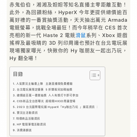
赤鬼伯伯，湘湘及妲妲等知名直播主零距離互動！
此外，為回饋粉絲，HyperX 今年更提供總價逾百
萬好禮的一番賞抽獎活動，天天抽出萬元 Armada
電競螢幕，挑戰全場最狂！而今年稍早在 CES 首次
亮相的新一代 Haste 2 電競
滑鼠
系列、Xbox 遊戲
搖桿及最吸睛的 3D 列印周邊也預計在台北電玩展
現場獨家曝光，快揪你的 Hy 咖朋友一起出乃玩，
Hy 翻全場！
目錄
人氣實況主輪番上陣 主題直播間免費體驗
台北電玩展限定優惠 5 折爆殺另加碼抽獎
總價逾百萬一番賞抽獎 人人有獎打卡即可參加
CES新品全台首曝光 超吸睛HX3D周邊登場
2023 台北國際電玩展 HyperX「Hy咖出乃玩 」展區資訊 ：
實況主活動資訊
特價商品活動資訊
HP 電競筆電活動資訊
消費滿額送