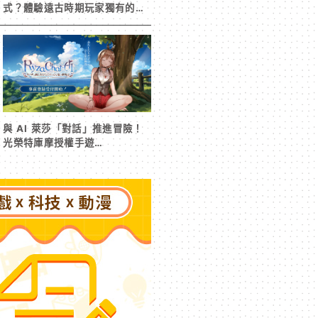
式？體驗遠古時期玩家獨有的樂
趣
與 AI 萊莎「對話」推進冒險！
光榮特庫摩授權手遊
《RyzaChat:AI ライザと創る
あなただけのひと夏の夢物語》
事前登錄今日啟動