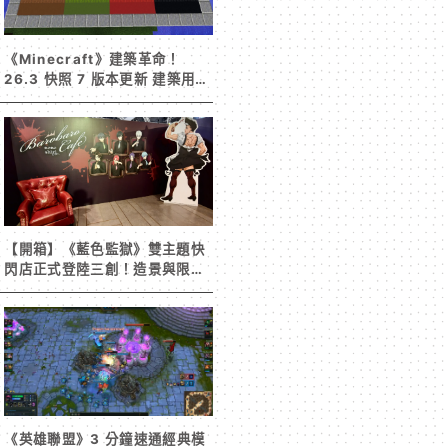
《Minecraft》建築革命！
26.3 快照 7 版本更新 建築用方
塊家族迎來新成員 混凝土階梯&
半磚震撼登場！
【開箱】《藍色監獄》雙主題快
閃店正式登陸三創！造景與限定
周邊搶先看
《英雄聯盟》3 分鐘速通經典模