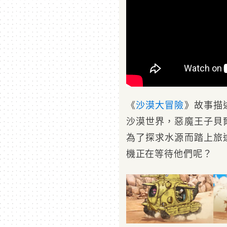
《
沙漠大冒險
》故事描
沙漠世界，惡魔王子貝
為了探求水源而踏上旅
機正在等待他們呢？