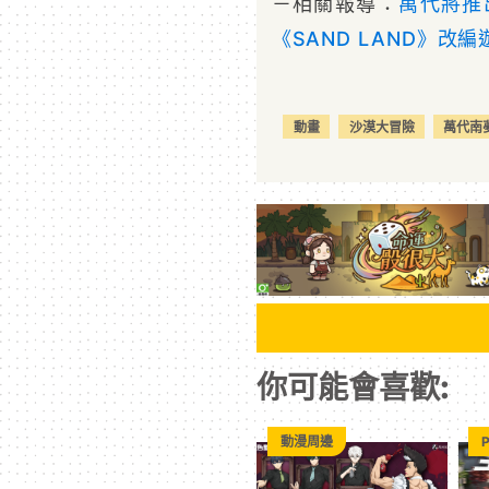
－相關報導：
萬代將推
《SAND LAND》改編
動畫
沙漠大冒險
萬代南
你可能會喜歡:
動漫周邊