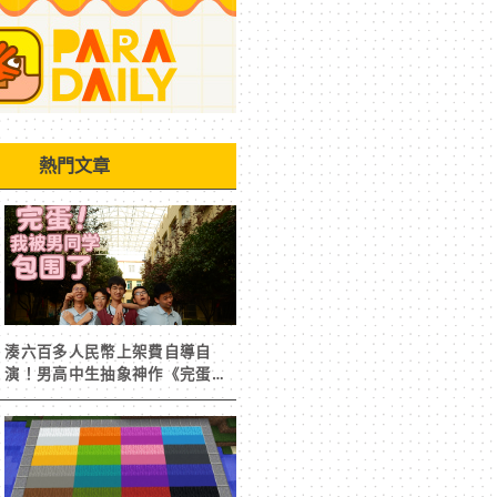
熱門文章
湊六百多人民幣上架費自導自
演！男高中生抽象神作《完蛋！
我被男同學包圍了》突然爆紅