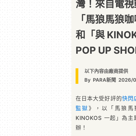
灣！來自電視
「馬狼馬狼咖啡
和「與 KIN
POP UP S
以下內容由廠商提供
By
PARA新聞
2026/
在日本大受好評的
快閃
監獄
》，以「馬狼馬狼
KINOKOS 一起」為主
辦！