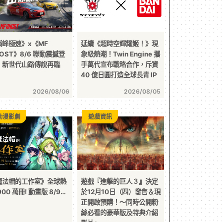
巔峰極速》x《MF
延續《超時空輝耀姬！》現
OST》8/6 聯動震撼登
象級熱潮！Twin Engine 攜
！新世代山路傳說再臨
手萬代宣布戰略合作，斥資
40 億日圓打造全球長青 IP
2026/08/06
2026/08/05
動漫影劇
遊戲資訊
魔法帽的工作室》全球熱
遊戲『進擊的巨人３』決定
900 萬冊! 動畫版 8/9…
於12月10日（四）發售＆現
正開啟預購！～同時公開粉
絲必看的豪華版及特典介紹