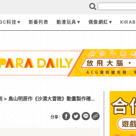
3C科技
新番列表
動漫玩具
偶像網紅
KIRA
劇
> 鳥山明原作《沙漠大冒險》動畫製作確
推出
分享 :