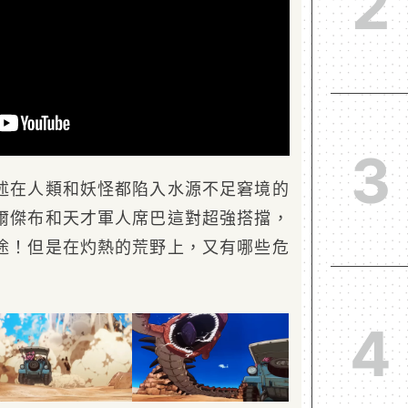
2
3
述在人類和妖怪都陷入水源不足窘境的
爾傑布和天才軍人席巴這對超強搭擋，
途！但是在灼熱的荒野上，又有哪些危
4