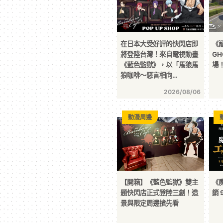
在日本大受好評的快閃店即
《
將登陸台灣！來自電視動畫
GH
《藍色監獄》，以「馬狼馬
場
狼咖啡～惡言相向…
2026/08/06
動漫周邊
【開箱】《藍色監獄》雙主
《
題快閃店正式登陸三創！造
銷 
景與限定周邊搶先看