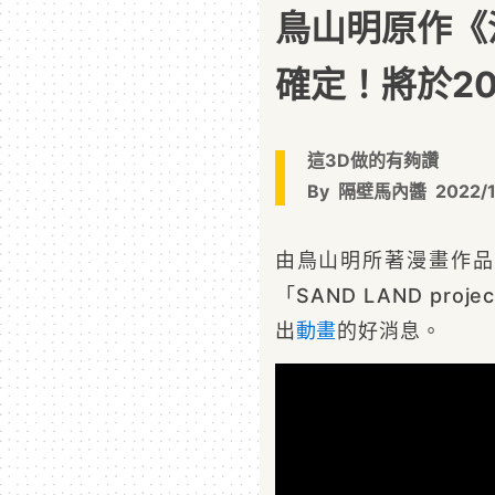
鳥山明原作《
確定！將於20
這3D做的有夠讚
By
隔壁馬內醬
2022/
由鳥山明所著漫畫作品
「SAND LAND pr
出
動畫
的好消息。