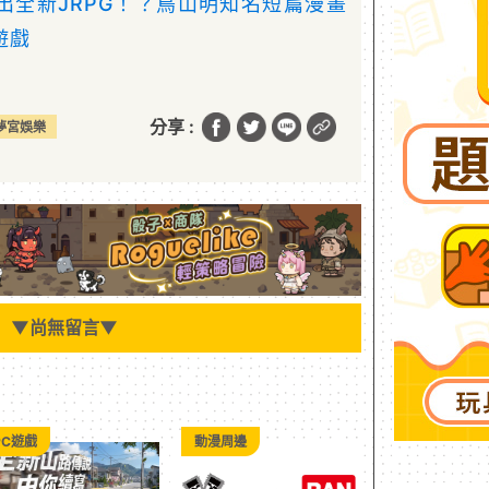
出全新JRPG！？鳥山明知名短篇漫畫
遊戲
分享 :
夢宮娛樂
▼
尚無留言
▼
PC遊戲
動漫周邊