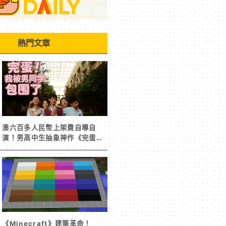
熱門文章
湊六百多人民幣上架費自導自
演！男高中生抽象神作《完蛋！
我被男同學包圍了》突然爆紅
《Minecraft》建築革命！