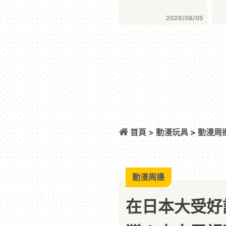
2026/08/05
首頁 >
動漫玩具
>
動漫周
來自電視動畫《藍色
～」和「與 KINOK
北舉辦！
動漫周邊
在日本大受好