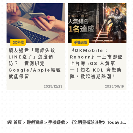
3C科技
手機遊戲
親友過世「電話失效
《DKMobile：
LINE沒了」怎麼預
Reborn》一上市即登
防？ 實測綁定
上台灣 iOS 人氣第
Google/Apple帳號
一！知名 KOL 齊聚助
就能保留
陣，掀起初期熱潮！
2025/12/23
2025/09/19
首頁 >
遊戲資訊
>
手機遊戲
> 《全明星街球派對》Today at
Apple活動圓滿落幕 用全新 iPhone 17 電競級效能打
造沉浸式街球派對