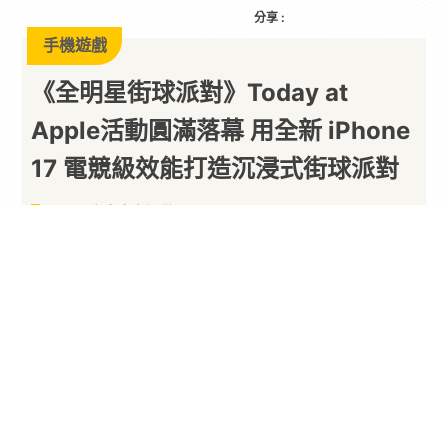
分享 :
手機遊戲
《全明星街球派對》Today at
Apple活動圓滿落幕 用全新 iPhone
17 電競級效能打造沉浸式街球派對
以下內容由廠商提供
By
PARA新聞
2026/06/02
由
艾肯娛樂
代理、網易遊戲開發的
NBA
正版授權
3V3 街頭
籃球
手遊《全明星街球派對》，於 5 月
29 日晚間在
Apple
信義 A13 舉辦 Today at
Apple 講座活動，邀請玩家一同感受街球競技與科
技融合的魅力。活動現場吸引眾多玩家到場參與，
並邀請
KOL
與藝人同台互動，全程氣氛熱血沸騰。