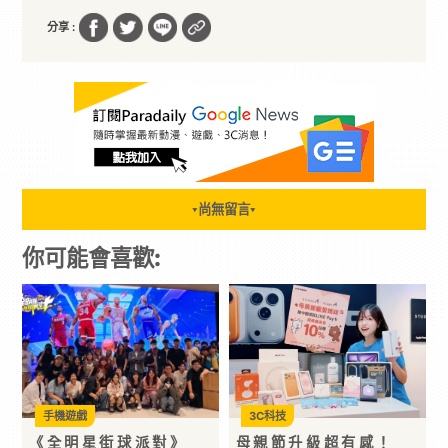
分享 :
尚無留言
▼
▼
你可能會喜歡:
手機遊戲
3C科技
《全明星街球派對》
母親節升級超有感！