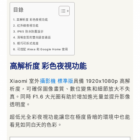
目錄
高解析度 彩色夜視功能
紅外線夜視功能
IP65 防水防塵設計
清晰音質的雙向語音通話
輕巧可拆式底座
可搭配 Alexa 和 Google Home 使用
高解析度 彩色夜視功能
Xiaomi 室外
攝影機
標準版
具備 1920x1080p 高解
析度，可確保圖像畫質、數位變焦和細節放大不失
真。同時 F1.6 大光圈有助於增加進光量並提升影像
透明度。
超低光全彩夜視功能讓您在極度昏暗的環境中也能
看見如同白天的色彩。