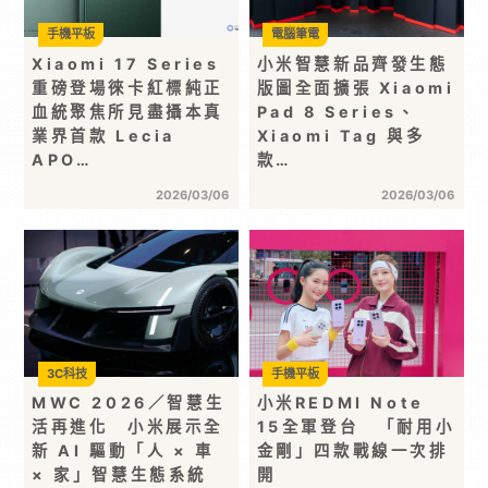
手機平板
電腦筆電
Xiaomi 17 Series
小米智慧新品齊發生態
重磅登場徠卡紅標純正
版圖全面擴張 Xiaomi
血統聚焦所見盡攝本真
Pad 8 Series、
業界首款 Lecia
Xiaomi Tag 與多
APO…
款…
2026/03/06
2026/03/06
3C科技
手機平板
MWC 2026／智慧生
小米REDMI Note
活再進化 小米展示全
15全軍登台 「耐用小
新 AI 驅動「人 × 車
金剛」四款戰線一次排
× 家」智慧生態系統
開