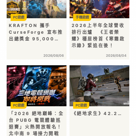
PC遊戲
手機遊戲
KRAFTON 攜手
2026上半年全球營收
CurseForge 宣布推
排行出爐 《王者榮
出總獎金 95,000…
耀》穩居榜首《寒霜啟
示錄》緊追在後！
2026/08/06
2026/08/04
PC遊戲
PC遊戲
「2026 絕地巔峰：全
《絕地求生》42.2…
台 PUBG 電競體驗巡
迴賽」火熱開放報名！
北中南 9 場接力開戰