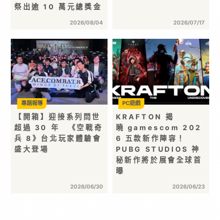
祭出逾 10 萬元總獎金
2026/08/04
2026/07/17
專題報導
PC遊戲
【開箱】迎接系列問世
KRAFTON 揭
超過 30 年 《空戰奇
曉 gamescom 202
兵 8》台北玩家體驗會
6 五款新作陣容！
盛大登場
PUBG STUDIOS 神
秘新作將於展會全球首
曝
2026/06/30
2026/06/23