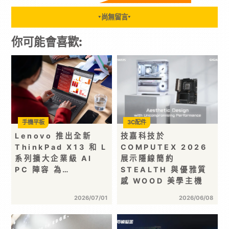
尚無留言
▼
▼
你可能會喜歡:
手機平板
3C配件
Lenovo 推出全新
技嘉科技於
ThinkPad X13 和 L
COMPUTEX 2026
系列擴大企業級 AI
展示隱線簡約
PC 陣容 為…
STEALTH 與優雅質
感 WOOD 美學主機
2026/07/01
2026/06/08