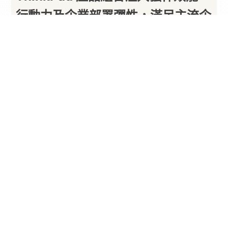
行動力及企業部署彈性，滿足主流企
業運算需求
以下內容由廠商提供
By
PARA新聞
2026/07/01
Lenovo
推出全新ThinkPad X13 Gen 7 和