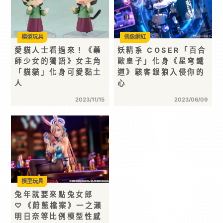
模型玩具
偶像網紅
愛貓人士看過來！《藥
妖精系 COSER「百合
師少女的獨語》女主角
歐皇子」化身《星穹鐵
「貓貓」化身可愛黏土
道》駭客銀狼入侵你的
人
心
2023/11/15
2023/06/09
模型玩具
兔年就要來點兔女郎
♡《蔚藍檔案》一之瀨
明日奈等比例模型性感