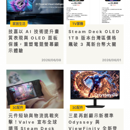
家居生活
TV掌機
技嘉以 AI 技術提升畫
Steam Deck OLED
質表現與 OLED 面板
1TB 版本台灣區價格
保護，重塑電競螢幕顯
飆破 3 萬新台幣大關
示體驗
2026/06/08
2026/06/01
3C配件
3C配件
元件短缺與物流挑戰夾
三星再創顯示新標準
擊！Valve 宣布全球
Odyssey 與
調漲 Steam Deck
ViewFinity 全新登