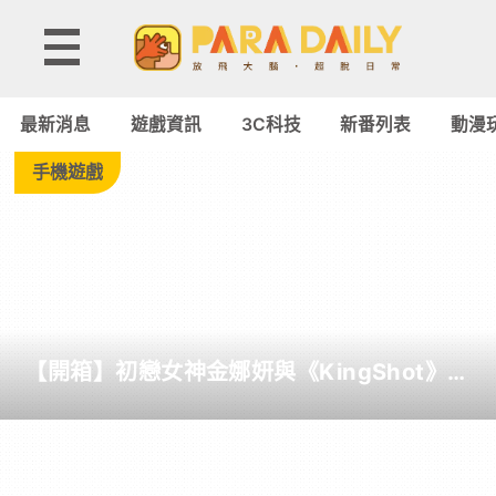
Tag:
鬼
最新消息
遊戲資訊
3C科技
新番列表
動漫
滅
手機遊戲
之
刃
-
【開箱】初戀女神金娜妍與《KingShot》再
Paradaily
度合作！攜手焦糖楓、柒息地推出「國王燒
烤節」活動
-