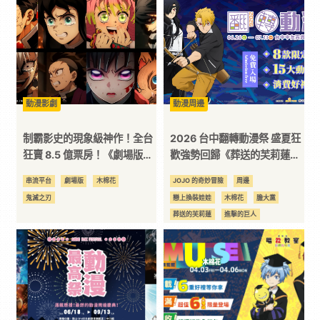
黃泉使者
｜
3C
科
動漫影劇
動漫周邊
制霸影史的現象級神作！全台
2026 台中翻轉動漫祭 盛夏狂
技
狂賣 8.5 億票房！《劇場版
歡強勢回歸《葬送的芙莉蓮》
「鬼滅之刃」無限城篇 第一章
《黃泉使者》《櫻蘭高校男公
串流平台
劇場版
木棉花
JOJO 的奇妙冒險
周邊
全
猗窩座再襲》7 月 28 日首登
關部》15 大動漫場景絕美曝光
鬼滅之刃
戀上換裝娃娃
木棉花
膽大黨
串流！ 再掀無限城史詩對決！
8 款夢幻珍藏福袋 中友百貨限
葬送的芙莉蓮
進擊的巨人
定登場
方
關於我轉生變成史萊姆這檔事
鬼滅之刃
位
資