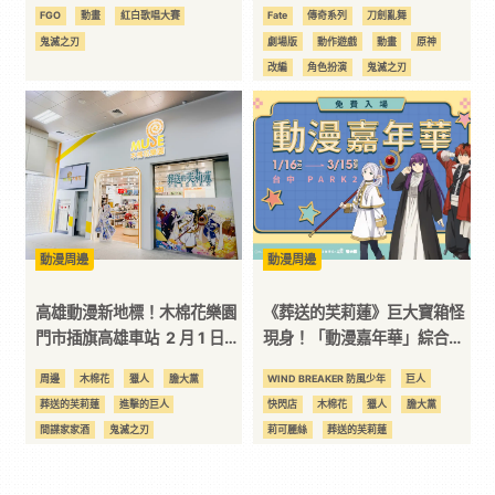
出席大港開唱！！
新作品相關情報
FGO
動畫
紅白歌唱大賽
Fate
傳奇系列
刀劍亂舞
鬼滅之刃
劇場版
動作遊戲
動畫
原神
改編
角色扮演
鬼滅之刃
動漫周邊
動漫周邊
高雄動漫新地標！木棉花樂園
《葬送的芙莉蓮》巨大寶箱怪
門市插旗高雄車站 2 月 1 日熱
現身！「動漫嘉年華」綜合動
血開幕！
漫快閃店於台中 PARK2 草悟
周邊
木棉花
獵人
膽大黨
WIND BREAKER 防風少年
巨人
廣場熱鬧登場！
葬送的芙莉蓮
進擊的巨人
快閃店
木棉花
獵人
膽大黨
間諜家家酒
鬼滅之刃
莉可麗絲
葬送的芙莉蓮
關於我轉生變成史萊姆這檔事
鬼滅之刃