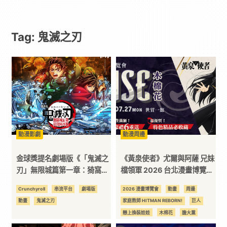
遊
Tag: 鬼滅之刃
戲
｜
動
漫
動漫影劇
動漫周邊
二
金球獎提名劇場版《「鬼滅之
《黃泉使者》尤爾與阿薩 兄妹
刃」無限城篇第一章：猗窩座
檔領軍 2026 台北漫畫博覽會
再襲》7 月 28 日上架
木棉花攤位熱鬧登場 新品即刻
次
Crunchyroll
串流平台
劇場版
2026 漫畫博覽會
動畫
周邊
Crunchyroll
入手、超值6大福袋、滿額豪
動畫
鬼滅之刃
家庭教師 HITMAN REBORN!
巨人
禮 6 重送 給你滿滿的攻略包
元
戀上換裝娃娃
木棉花
膽大黨
莉可麗絲
葬送的芙莉蓮
鬼滅之刃