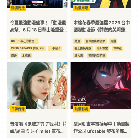
動漫周邊
動漫周邊
訊
今夏最強動漫盛事！「動漫最
木棉花春季最強檔 2026 台中
平
高祭」6 月 18 日華山隆重登
國際動漫節《葬送的芙莉蓮》
場
《暗殺教室》《膽大黨》新品
86－不存在的戰區－
動畫
台中國際動漫節
周邊
首發 六大福袋六重好禮 還有
台
WIND BREAKER 防風少年
一拳超人
戀上換裝娃娃
暗殺教室
木棉花
超殺優惠等你來
周邊
木棉花
膽大黨
葬送的芙莉蓮
無職轉生～到了異世界就拿出真本事～
關於我轉生變成史萊姆這檔事
獵人
膽大黨
莉可麗絲
鬼滅之刃
葬送的芙莉蓮
進擊的巨人
間諜家家酒
關於我轉生變成史萊姆這檔事
鬼滅之刃
日韓偶像
動漫影劇
曾演唱《鬼滅之刃 刀匠村》片
型月動畫宇宙擴展中！動畫製
頭/尾曲 ミレイ milet 宣布將
作公司 ufotable 發布多部全