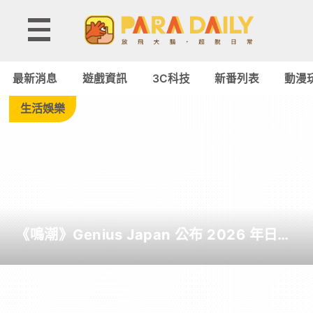
Tag:
鬥
最新消息
遊戲資訊
3C科技
新番列表
動漫
陣
生活娛樂
特
攻
-
《鳴潮》Genius Japan 公布 2026 年日本
Paradaily
截至目前為止人氣歌單《遠航星的告別》
&《自無垠處歸航之星》入榜
-