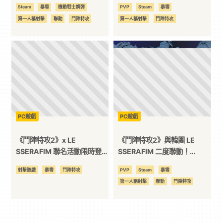
打造宇宙規模戰場推出四款
底改變英雄戰略！
Steam
暴雪
機動戰士鋼彈
PVP
Steam
暴雪
《新機動戰記鋼彈W》主題傳
第一人稱射擊
聯動
鬥陣特攻
第一人稱射擊
鬥陣特攻
奇造型
PC遊戲
PC遊戲
《鬥陣特攻2》x LE
《鬥陣特攻2》與韓團 LE
SSERAFIM 聯名活動限時登
SSERAFIM 二度聯動！
場 收藏全新繽紛傳奇造型
Sakura 親為粉絲設計小彩
射擊遊戲
暴雪
鬥陣特攻
PVP
Steam
暴雪
蛋！
第一人稱射擊
聯動
鬥陣特攻