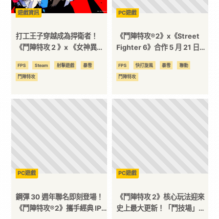
遊戲資訊
PC遊戲
訊
打工王子穿越成為捍衛者！
《鬥陣特攻®2》x《Street
平
《鬥陣特攻 2 》x 《女神異聞
Fighter 6》合作 5 月 21 日來
錄 5 》合作即將上線
臨！八款限定造型限時入手
FPS
Steam
射擊遊戲
暴雪
FPS
快打旋風
暴雪
聯動
台
鬥陣特攻
鬥陣特攻
PC遊戲
PC遊戲
鋼彈 30 週年聯名即刻登場！
《鬥陣特攻 2》核心玩法迎來
《鬥陣特攻®2》攜手經典 IP
史上最大更新！「鬥技場」徹