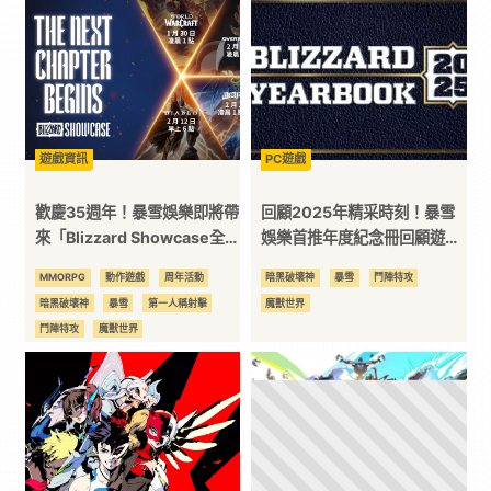
｜
3C
科
遊戲資訊
PC遊戲
歡慶35週年！暴雪娛樂即將帶
回顧2025年精采時刻！暴雪
技
來「Blizzard Showcase全球
娛樂首推年度紀念冊回顧遊戲
發布會」特別直播
內特別數據《魔獸世界®》累
MMORPG
動作遊戲
周年活動
暗黑破壞神
暴雪
鬥陣特攻
全
計擊敗12億個首領、《鬥陣特
暗黑破壞神
暴雪
第一人稱射擊
魔獸世界
攻®2》輸出29兆驚人總傷害
鬥陣特攻
魔獸世界
方
位
資