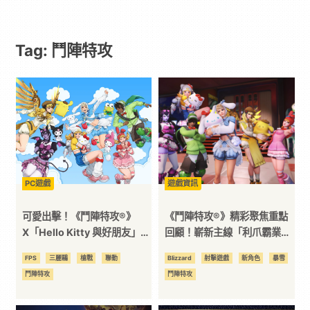
遊
Tag: 鬥陣特攻
戲
｜
動
漫
PC遊戲
遊戲資訊
二
可愛出擊！《鬥陣特攻®》
《鬥陣特攻®》精彩聚焦重點
X「Hello Kitty 與好朋友」夢
回顧！嶄新主線「利爪霸業」
幻聯名隨全新主線降臨 六位英
2月11日正式開啟
次
FPS
三麗鷗
槍戰
聯動
Blizzard
射擊遊戲
新角色
暴雪
雄化身三麗鷗角色 購買超級
鬥陣特攻
鬥陣特攻
組合包一次解鎖限定主題造型
元
萌翻戰場