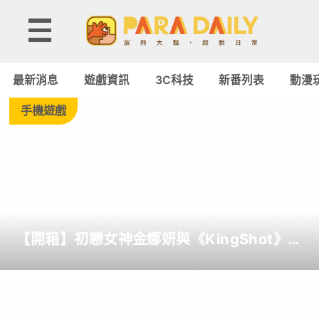
Tag:
飄
最新消息
遊戲資訊
3C科技
新番列表
動漫
流
手機遊戲
幻
境
Online
【開箱】初戀女神金娜妍與《KingShot》再
-
度合作！攜手焦糖楓、柒息地推出「國王燒
烤節」活動
Paradaily