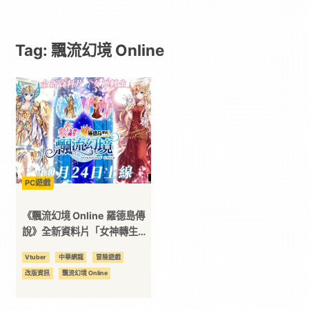
-
Tag: 飄流幻境 Online
遊
戲
｜
動
PC遊戲
漫
《飄流幻境 Online 羅德島傳
說》全新資料片「女神轉生」
明日上線 VTuber 聯動角色
二
Vtuber
中華網龍
冒險遊戲
「諾o 犽」登場！
改版資訊
飄流幻境 Online
次