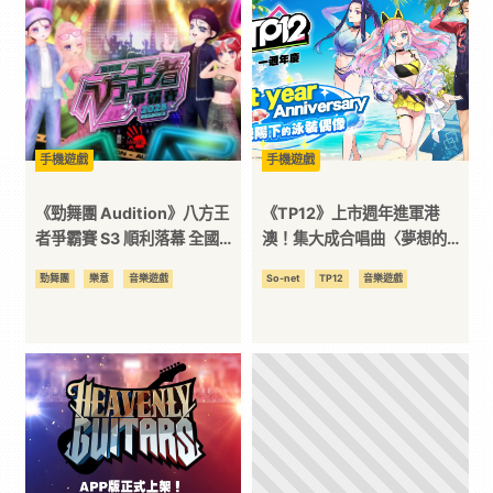
｜
3C
科
手機遊戲
手機遊戲
《勁舞團 Audition》八方王
《TP12》上市週年進軍港
技
者爭霸賽 S3 順利落幕 全國冠
澳！集大成合唱曲〈夢想的旅
軍誕生！
途〉感動上架 限定泳裝造型火
勁舞團
樂意
音樂遊戲
So-net
TP12
音樂遊戲
全
熱登場，週年慶典加碼抽 PS5
方
位
資