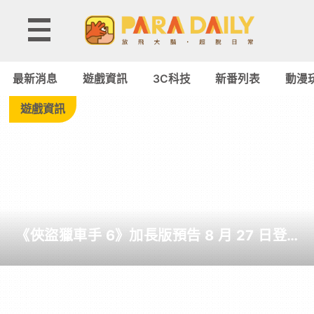
Tag:
音
最新消息
遊戲資訊
3C科技
新番列表
動漫
樂
遊戲資訊
遊
戲
-
《俠盜獵車手 6》加長版預告 8 月 27 日登
Paradaily
場 罕見由 Netflix 全球獨佔首播 6 小時
-