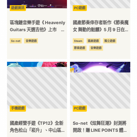
遊戲資訊
PC遊戲
訊
區塊鏈音樂手遊《 Heavenly
國產節奏倖存者新作《節奏魔
平
Guitars 天選吉他》上市 登
女 舞動的骷髏》5 月 9 日在
入就送傳說吉他 真實彈奏感重
Steam 平台上市
So-net
音樂遊戲
Steam
國產遊戲
獨立遊戲
現舞台魅力 隨時隨地演出你
台
節奏遊戲
音樂遊戲
的搖滾傳奇！
手機遊戲
PC遊戲
國產經營手遊《TP12》全新
So-net《炫舞狂潮》封測將
角色松山「崧升」、中山區
開啟！賺 LINE POINTS 體驗