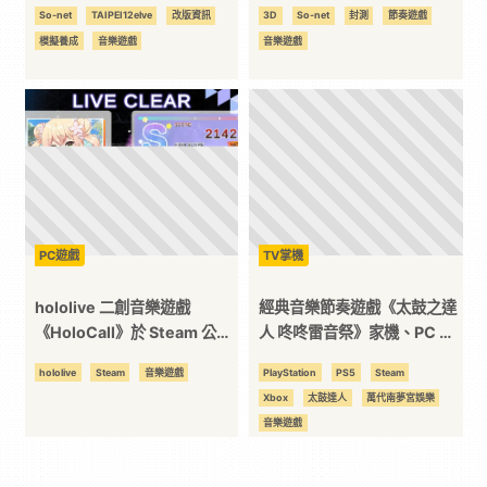
「琳珊」登場！韓國啦啦隊女
真實 3D 動捕！
So-net
TAIPEI12elve
改版資訊
3D
So-net
封測
節奏遊戲
神河智媛現身 PV
模擬養成
音樂遊戲
音樂遊戲
PC遊戲
TV掌機
hololive 二創音樂遊戲
經典音樂節奏遊戲《太鼓之達
《HoloCall》於 Steam 公
人 咚咚雷音祭》家機、PC 版
開！用應援聲與節奏感來挑戰
正式發售！
hololive
Steam
音樂遊戲
PlayStation
PS5
Steam
極限！
Xbox
太鼓達人
萬代南夢宮娛樂
音樂遊戲