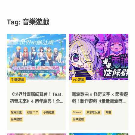
遊
Tag: 音樂遊戲
戲
｜
動
漫
手機遊戲
PC遊戲
二
《世界計畫繽紛舞台！ feat.
電波歌曲 × 怪奇文字 × 節奏遊
初音未來》4 週年慶典！全新
戲！新作遊戲《暈暈電波症候
玩法「我的世界」與豐富回饋
群》發售日異動 & 公開由「電
次
世界計畫
初音ミク
手機遊戲
Steam
東京電玩展
聲優
同步登場！
波歌曲歌姬」們獻聲的特報
音樂遊戲
音樂遊戲
PV！
元