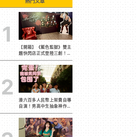
熱門文章
1
【開箱】《藍色監獄》雙主
題快閃店正式登陸三創！造
景與限定周邊搶先看
2
湊六百多人民幣上架費自導
自演！男高中生抽象神作
《完蛋！我被男同學包圍
了》突然爆紅