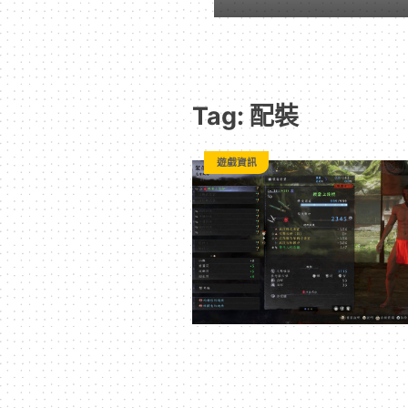
｜
動
Tag: 配裝
漫
遊戲資訊
二
次
元
｜
3C