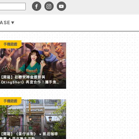
BASE
手機遊戲
手機遊戲
【開箱】初戀女神金娜妍與
《KingShot》再度合作！攜手焦糖
楓、柒息地推出「國王燒烤節」活動
手機遊戲
【開箱】《蛋仔派對》 × 凱岩咖啡 歡慶 4 周年聯名活動
【開箱】《蛋仔派對》 × 凱岩咖啡
歡慶 4 周年聯名活動