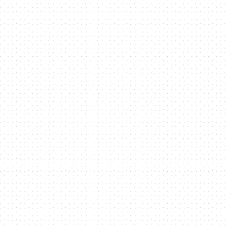
科
技
全
方
位
資
訊
平