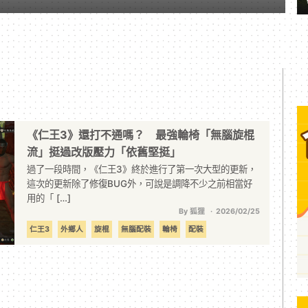
《仁王3》還打不通嗎？ 最強輪椅「無腦旋棍
流」挺過改版壓力「依舊堅挺」
過了一段時間，《仁王3》終於進行了第一次大型的更新，
這次的更新除了修復BUG外，可說是調降不少之前相當好
用的「 […]
By 狐狸
2026/02/25
仁王3
外鄉人
旋棍
無腦配裝
輪椅
配裝