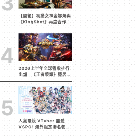
3
【開箱】初戀女神金娜妍與
《KingShot》再度合作！
攜手焦糖楓、柒息地推出
「國王燒烤節」活動
4
2026上半年全球營收排行
出爐 《王者榮耀》穩居榜
首《寒霜啟示錄》緊追在
後！
5
人氣電競 VTuber 團體
VSPO! 海外限定聯名餐廳
《Sail Beyond！～駛向