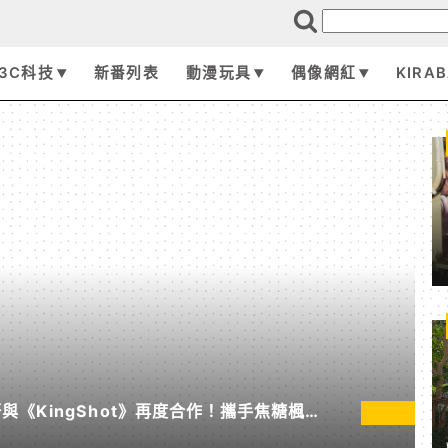
3C科技
新番列表
動漫玩具
偶像網紅
KIRA
《KingShot》再度合作！攜手焦糖楓、
節」活動