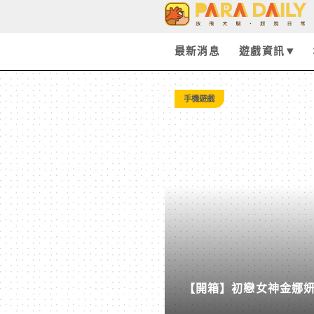
Tag:
配
最新消息
遊戲資訊
裝
手機遊戲
-
Paradaily
-
遊
【開箱】初戀女神金娜妍與
戲
柒息地推出「國王燒烤