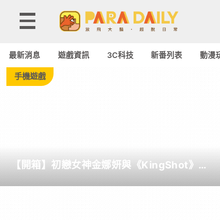
Tag:
謊
最新消息
遊戲資訊
3C科技
新番列表
動漫
言
手機遊戲
遊
戲
-
【開箱】初戀女神金娜妍與《KingShot》再
Paradaily
度合作！攜手焦糖楓、柒息地推出「國王燒
烤節」活動
-