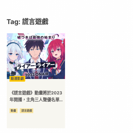
遊
Tag: 謊言遊戲
戲
｜
動
漫
動漫影劇
二
《謊言遊戲》動畫將於2023
年開播，主角三人聲優名單公
開！
次
動畫
謊言遊戲
元