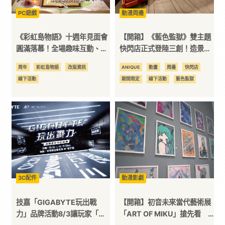
PC遊戲
動漫周邊
訊
《彩虹島物語》十週年見面會
【開箱】《藍色監獄》雙主題
平
圓滿落幕！全場趣味互動、遊
快閃店正式登陸三創！造景與
戲更新消息與純金紀念牌歡樂
限定周邊搶先看
周年
彩虹島物語
改版資訊
ANIQUE
動畫
周邊
快閃店
同慶
台
線下活動
期間限定
線下活動
藍色監獄
3C配件
動漫影劇
技嘉「GIGABYTE玩出戰
【開箱】初音未來當代藝術展
力」品牌活動8/3讓玩家「找
「ART OF MIKU」搶先看