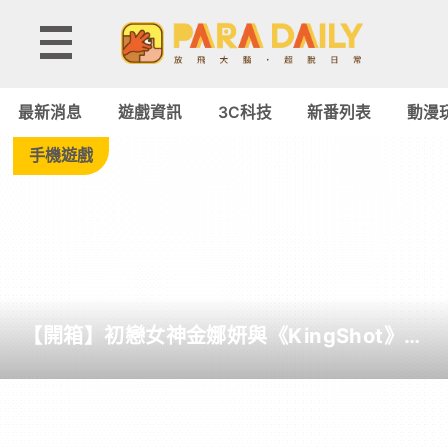
Tag:
線
最新消息
遊戲資訊
3C科技
新番列表
動漫
下
手機遊戲
活
動
-
【開箱】初戀女神金娜妍與《KingShot》再
Paradaily
度合作！攜手焦糖楓、柒息地推出「國王燒
烤節」活動
-