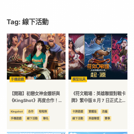
遊
Tag: 線下活動
戲
｜
動
漫
手機遊戲
模型玩具
二
【開箱】初戀女神金娜妍與
《符文戰場：英雄聯盟對戰卡
《KingShot》再度合作！攜
牌》繁中版 8 月 7 日正式上
手焦糖楓、柒息地推出「國王
市！產品陣容與繁中賽區賽事
次
Kingshot
合作
啦啦隊
卡牌遊戲
實體版
改編
燒烤節」活動
資訊公開
手機遊戲
線下活動
聯名
線下活動
英雄聯盟
賽事
元