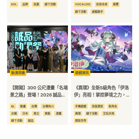
到專屬配備」
當代藝術與虛擬歌姬激盪出的
KOL
品牌
技嘉
線下活動
VOCALOID
初音未來
展覽
全新火花
線下活動
虛擬歌手
動漫周邊
遊戲資訊
【開箱】300 公尺漫畫「名場
《異環》全新S級角色「伊洛
景之路」登場！2026 誠品動
伊」亮相！掌控夢境之力，開
漫祭即將開跑 台漫、人氣動
啟治療與復甦全新戰術
BL
動畫
台灣
台灣角川
手機遊戲
改版資訊
新角色
漫齊聚全台 20 家主題店
尖端
日本
東立
東販
漫畫
異環
線下活動
艾玩天地
線下活動
誠品
開放世界