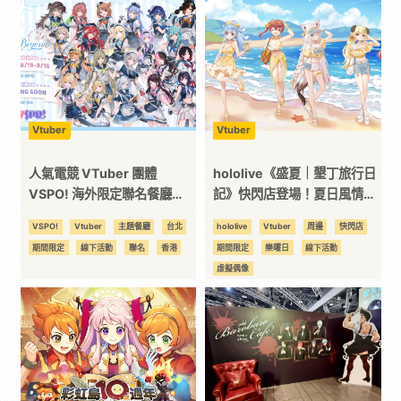
｜
3C
科
Vtuber
Vtuber
人氣電競 VTuber 團體
hololive《盛夏｜墾丁旅行日
技
VSPO! 海外限定聯名餐廳
記》快閃店登場！夏日風情限
《Sail Beyond！～駛向更遠
定周邊首度公開
VSPO!
Vtuber
主題餐廳
台北
hololive
Vtuber
周邊
快閃店
全
的彼方～》今夏登場！
期間限定
線下活動
聯名
香港
期間限定
樂曜日
線下活動
虛擬偶像
方
位
資