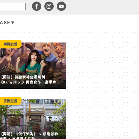
BASE
手機遊戲
手機遊戲
【開箱】初戀女神金娜妍與
《KingShot》再度合作！攜手焦糖
楓、柒息地推出「國王燒烤節」活動
手機遊戲
【開箱】《蛋仔派對》 × 凱岩咖啡 歡慶 4 周年聯名活動
【開箱】《蛋仔派對》 × 凱岩咖啡
歡慶 4 周年聯名活動