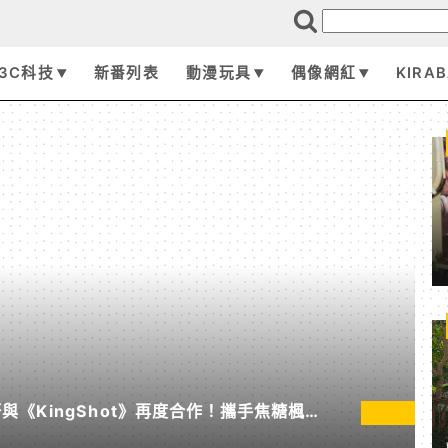
3C科技
新番列表
動漫玩具
偶像網紅
KIRA
《KingShot》再度合作！攜手焦糖楓、
節」活動