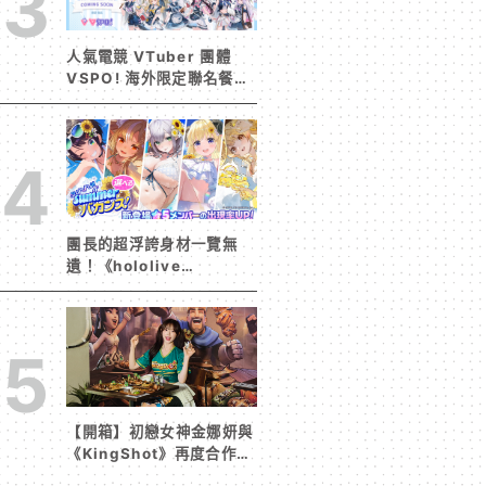
3
人氣電競 VTuber 團體
VSPO! 海外限定聯名餐廳
《Sail Beyond！～駛向
更遠的彼方～》今夏登場！
4
團長的超浮誇身材一覽無
遺！《hololive
Dreams》首波夏日活動今
日開跑 白銀諾艾爾等 5
位人氣成員泳裝卡池同步解
5
鎖
【開箱】初戀女神金娜妍與
《KingShot》再度合作！
攜手焦糖楓、柒息地推出