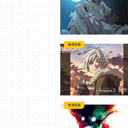
3C
科
技
動漫影劇
全
方
位
動漫影劇
資
訊