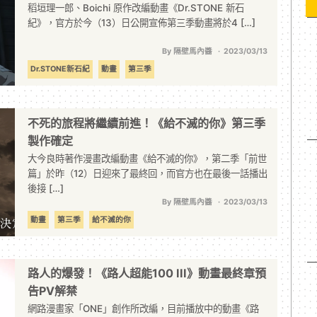
稻垣理一郎、Boichi 原作改編動畫《Dr.STONE 新石
紀》，官方於今（13）日公開宣佈第三季動畫將於4 […]
By 隔壁馬內醬
2023/03/13
Dr.STONE新石紀
動畫
第三季
不死的旅程將繼續前進！《給不滅的你》第三季
製作確定
大今良時著作漫畫改編動畫《給不滅的你》，第二季「前世
篇」於昨（12）日迎來了最終回，而官方也在最後一話播出
後接 […]
By 隔壁馬內醬
2023/03/13
動畫
第三季
給不滅的你
路人的爆發！《路人超能100 III》動畫最終章預
告PV解禁
網路漫畫家「ONE」創作所改編，目前播放中的動畫《路