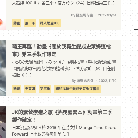
人超能 100 III》第三季，官方於今（24）日釋出第三 […]
By 隔壁馬內醬
2022/11/24
動畫
第三季
路人超能100
萌王再臨！動畫《關於我轉生變成史萊姆這檔
事》第三季製作確定
小說家伏瀬所創作、みっつばー繪製插畫，輕小說改編動畫
《關於我轉生變成史萊姆這檔事》，官方於昨（9）日在劇
場版《 […]
By 隔壁馬內醬
2022/11/10
動畫
史萊姆
第三季
關於我轉生變成史萊姆這檔事
JK的露營療癒之旅《搖曳露營△》動畫第三季
製作確定！
日本漫畫家あfろ於 2015 年在芳文社 Manga Time Kirara
Forward 上連載的療癒作品 […]