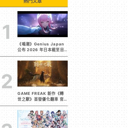
熱門文章
1
《鳴潮》Genius Japan
公布 2026 年日本截至目
前為止人氣歌單《遠航星的
告別》&《自無垠處歸航之
星》入榜
2
GAME FREAK 新作《轉
世之獸》首發優化翻車 官
方急發聲明承諾提供大量更
新彌補