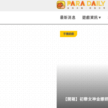
Tag:
第
最新消息
遊戲資訊
三
手機遊戲
季
-
Paradaily
-
【開箱】初戀女神金娜妍與
遊
柒息地推出「國王燒烤