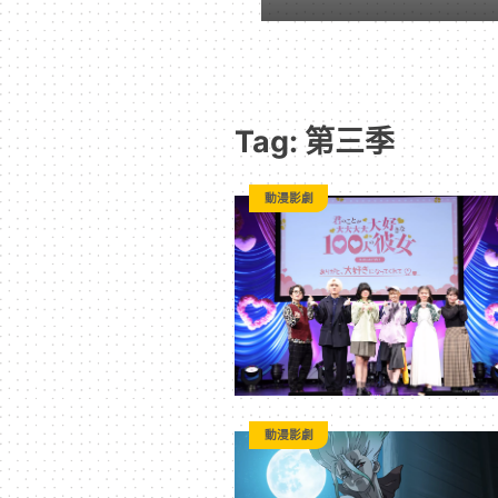
戲
｜
Tag: 第三季
動
動漫影劇
漫
二
次
元
動漫影劇
｜