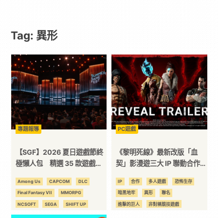
｜
Tag: 異形
動
漫
二
次
專題報導
PC遊戲
元
【SGF】2026 夏日遊戲節終
《黎明死線》最新改版「血
極懶人包 精選 35 款遊戲最
契」影漫遊三大 IP 聯動合作正
新消息一次掌握！
式展開
｜
Among Us
CAPCOM
DLC
IP
合作
多人遊戲
恐怖生存
Final Fantasy VII
MMORPG
暗黑地牢
異形
聯名
3C
NCSOFT
SEGA
SHIFT UP
進擊的巨人
非對稱競技遊戲
SQUARE ENIX
光榮特庫摩
劍星
黎明死線