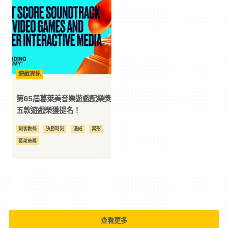
動作遊戲
卡普空
古裝
科
墮落之王
夏日遊戲節
多人合作
奪魂鋸
幻獸帕魯
忍者龜
技
快打旋風
恐怖
恐怖生存
惡靈古堡
懶人包
控制
改編
星際大戰
格鬥遊戲
機動戰士鋼彈
全
遊戲資訊
歸唐
汪達與巨象
潛行動作
激戰
狼人殺
異形
異於天堂
第65屆葛萊美音樂遊戲配樂獎
方
穿越火線
競速
第一人稱射擊
五款遊戲榮獲提名！
萬代南夢宮娛樂
賽車
進擊的巨人
開放世界
魔物獵人
刺客教條
決勝時刻
漫威
異形
位
葛萊美獎
資
訊
平
查看更多