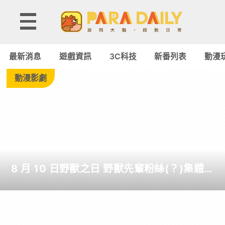
Tag:
異
最新消息
遊戲資訊
3C科技
新番列表
動漫
形
動漫影劇
-
Paradaily
-
8 月 10 日野獸之日 野獸先輩粉絲(？)集體
遊
躺地曬日光浴+惡臭咆嘯
戲