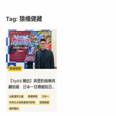
遊
Tag: 猿橋健藏
戲
｜
動
漫
專題報導
二
【TpGS 聯訪】與雲豹娛樂再
續前緣 日本一目標縮短亞洲
上市等待時間
次
凶亂魔界主義
專題報導
日本一
死神公主與異書館的怪物
猿橋健藏
元
魔界戰記