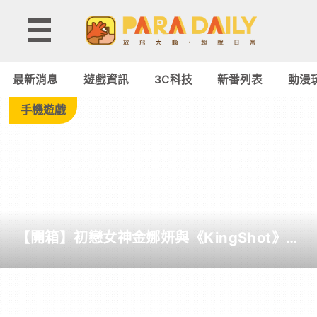
Tag:
猿
最新消息
遊戲資訊
3C科技
新番列表
動漫
橋
手機遊戲
健
藏
-
【開箱】初戀女神金娜妍與《KingShot》再
Paradaily
度合作！攜手焦糖楓、柒息地推出「國王燒
烤節」活動
-