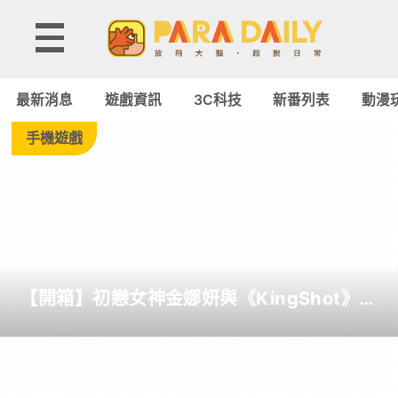
Tag:
淪
最新消息
遊戲資訊
3C科技
新番列表
動漫
落
手機遊戲
者
之
夜
【開箱】初戀女神金娜妍與《KingShot》再
-
度合作！攜手焦糖楓、柒息地推出「國王燒
烤節」活動
Paradaily