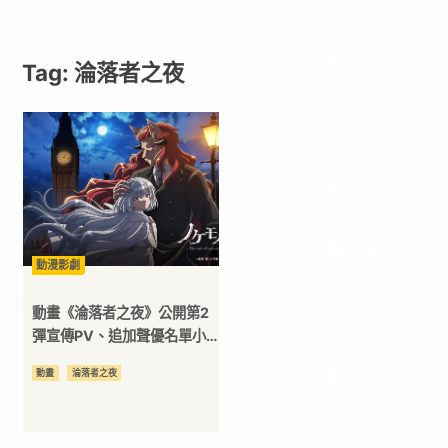
-
Tag: 淪落者之夜
遊
戲
｜
動
動漫影劇
漫
動畫《淪落者之夜》公開第2
彈宣傳PV、追加聲優名單小
野友樹、武内駿輔、松岡禎丞
二
動畫
淪落者之夜
次