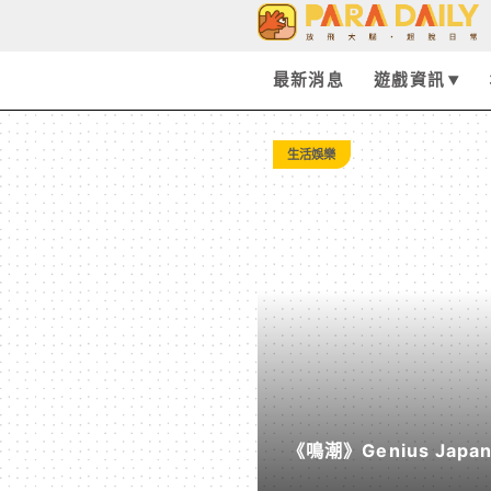
Tag:
永
最新消息
遊戲資訊
劫
生活娛樂
無
間
-
Paradaily
《鳴潮》Genius Ja
-
《遠航星的告別》&《自