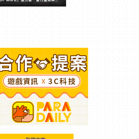
擬歌姬激盪出的全新火花