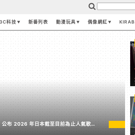
3C科技
新番列表
動漫玩具
偶像網紅
KIRA
pan 公布 2026 年日本截至目前為止人氣歌單
無垠處歸航之星》入榜