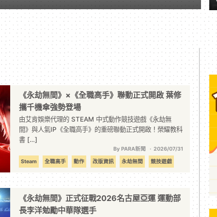
《永劫無間》×《全職高手》聯動正式開啟 葉修
攜千機傘強勢登場
由艾肯娛樂代理的 STEAM 中式動作競技遊戲《永劫無
間》與人氣IP《全職高手》的重磅聯動正式開啟！榮耀教科
書 […]
By PARA新聞
2026/07/31
Steam
全職高手
動作
改版資訊
永劫無間
競技遊戲
聯動
《永劫無間》正式征戰2026名古屋亞運 運動部
長李洋勉勵中華隊選手