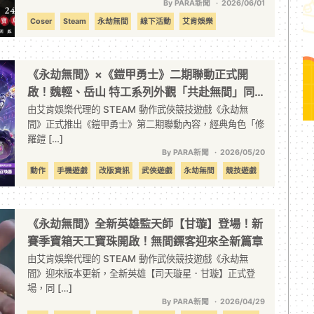
By PARA新聞
2026/06/01
Coser
Steam
永劫無間
線下活動
艾肯娛樂
《永劫無間》×《鎧甲勇士》二期聯動正式開
啟！魏輕、岳山 特工系列外觀「共赴無間」同
步登場
由艾肯娛樂代理的 STEAM 動作武俠競技遊戲《永劫無
間》正式推出《鎧甲勇士》第二期聯動內容，經典角色「修
羅鎧 […]
By PARA新聞
2026/05/20
動作
手機遊戲
改版資訊
武俠遊戲
永劫無間
競技遊戲
聯動
艾肯娛樂
《永劫無間》全新英雄監天師【甘璇】登場！新
賽季寶箱天工寶珠開啟！無間鏢客迎來全新篇章
由艾肯娛樂代理的 STEAM 動作武俠競技遊戲《永劫無
間》迎來版本更新，全新英雄【司天璇星．甘璇】正式登
場，同 […]
By PARA新聞
2026/04/29