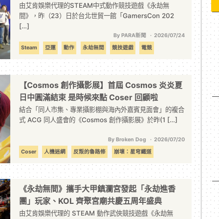
由艾肯娛樂代理的STEAM中式動作競技遊戲《永劫無
間》，昨（23）日於台北世貿一館「GamersCon 202
[…]
By PARA新聞
2026/07/24
Steam
亞運
動作
永劫無間
競技遊戲
電競
【Cosmos 創作攝影展】首屆 Cosmos 炎炎夏
日中圓滿結束 是時候來點 Coser 回顧啦
結合「同人市集、專業攝影棚與海內外嘉賓見面會」的複合
式 ACG 同人盛會的《Cosmos 創作攝影展》於昨(1 […]
By Broken Dog
2026/07/20
Coser
人機迷網
反叛的魯路修
崩壞：星穹鐵道
永劫無間
英雄
銀魂
鏈鋸人
魔法少女小圓
鳴潮
《永劫無間》攜手大甲鎮瀾宮發起「永劫進香
團」玩家、KOL 齊聚宮廟共慶五周年盛典
由艾肯娛樂代理的 STEAM 動作武俠競技遊戲《永劫無