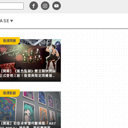
BASE
遊戲資訊
動漫周邊
【開箱】《藍色監獄》雙主題快閃店
正式登陸三創！造景與限定周邊搶先
看
動漫影劇
賣點全失！《塵白禁域》7 月手機營收跌破 5,000 美元 
【開箱】初音未來當代藝術展「ART
後玩家大量流失
OF MIKU」搶先看 當代藝術與虛