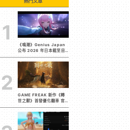
熱門文章
1
《鳴潮》Genius Japan
公布 2026 年日本截至目
前為止人氣歌單《遠航星的
告別》&《自無垠處歸航之
星》入榜
2
GAME FREAK 新作《轉
世之獸》首發優化翻車 官
方急發聲明承諾提供大量更
新彌補