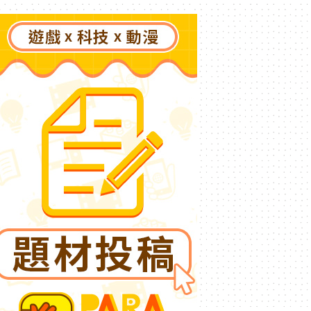
了》突然爆紅