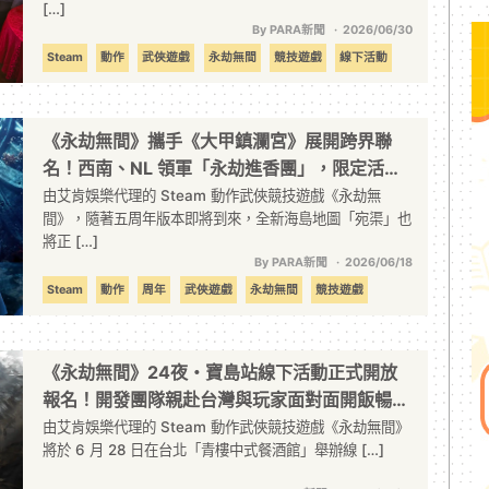
[…]
By PARA新聞
2026/06/30
Steam
動作
武俠遊戲
永劫無間
競技遊戲
線下活動
艾肯娛樂
《永劫無間》攜手《大甲鎮瀾宮》展開跨界聯
名！西南、NL 領軍「永劫進香團」，限定活動
搶先公開
由艾肯娛樂代理的 Steam 動作武俠競技遊戲《永劫無
間》，隨著五周年版本即將到來，全新海島地圖「宛渠」也
將正 […]
By PARA新聞
2026/06/18
Steam
動作
周年
武俠遊戲
永劫無間
競技遊戲
艾肯娛樂
《永劫無間》24夜・寶島站線下活動正式開放
報名！開發團隊親赴台灣與玩家面對面開飯暢
談！
由艾肯娛樂代理的 Steam 動作武俠競技遊戲《永劫無間》
將於 6 月 28 日在台北「青樓中式餐酒館」舉辦線 […]