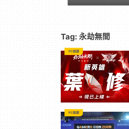
遊
戲
Tag: 永劫無間
｜
PC遊戲
動
漫
二
次
PC遊戲
元