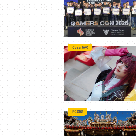
｜
3C
科
Coser特報
技
全
方
PC遊戲
位
資