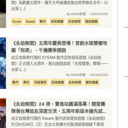
間》為歡慶五周年，攜手大甲鎮瀾宮推出跨界聯名合作，以
台灣 […]
By PARA新聞
2026/07/07
Coser
Steam
動作
武俠遊戲
永劫無間
競技遊戲
艾肯娛樂
《永劫無間》五周年慶典登場！首創水陸雙棲地
圖「宛渠」、千機賽季開跑
由艾肯娛樂代理的 STEAM 動作武俠競技遊戲《永劫無
間》正式邁入五周年，推出遊戲首創「水陸雙棲」戰場——
全新 […]
By PARA新聞
2026/07/03
動作
周年
改版資訊
武俠遊戲
永劫無間
競技遊戲
艾肯娛樂
《永劫無間》24 夜・寶島站圓滿落幕！開發團
隊偕台灣劫友深度交流，五周年新版本搶先試玩
掀熱烈迴響
由艾肯娛樂代理的 Steam 動作武俠競技遊戲《永劫無間》
於日6月28日（日）在台北青樓中式餐酒館舉辦線下專場