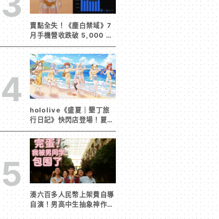
3
賣點全失！《塵白禁域》7
月手機營收跌破 5,000 美
元 停服整改後玩家大量流
失
4
hololive《盛夏｜墾丁旅
行日記》快閃店登場！夏日
風情限定周邊首度公開
5
湊六百多人民幣上架費自導
自演！男高中生抽象神作
《完蛋！我被男同學包圍