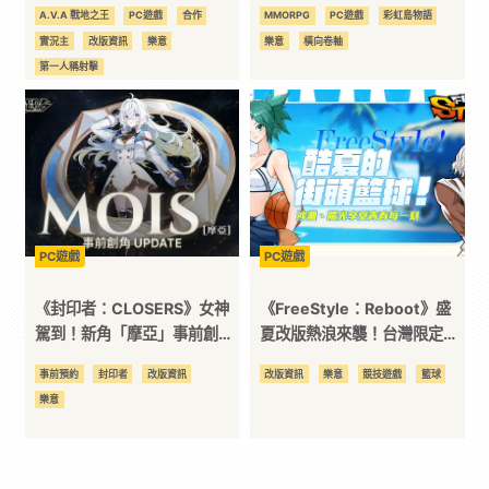
挑！
同步開放
A.V.A 戰地之王
PC遊戲
合作
MMORPG
PC遊戲
彩虹島物語
實況主
改版資訊
樂意
樂意
橫向卷軸
第一人稱射擊
PC遊戲
PC遊戲
《封印者：CLOSERS》女神
《FreeStyle：Reboot》盛
駕到！新角「摩亞」事前創角
夏改版熱浪來襲！台灣限定夜
啟動
市活動與全新角色大公開
事前預約
封印者
改版資訊
改版資訊
樂意
競技遊戲
籃球
樂意