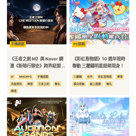
科
技
全
手機遊戲
PC遊戲
《王者之劍 M》與 Naver 網
《彩虹島物語》10 週年限時
方
漫《新暗行御史》跨界結盟 事
聯動 三麗鷗明星超萌現身！
前預約開跑
IP
MMORPG
手機遊戲
三麗鷗
合作
彩紅島物語
樂意
位
改版資訊
樂意
王者之劍
聯名
橫向卷軸
線上遊戲
聯名
韓漫
資
訊
平