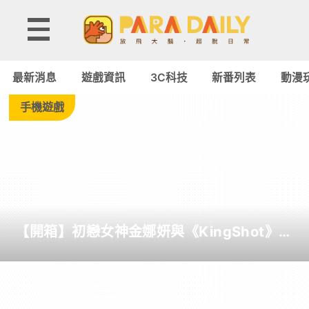
Tag:
樂
最新消息
遊戲資訊
3C科技
新番列表
動漫
意
手機遊戲
-
Paradaily
-
【開箱】初戀女神金娜妍與《KingShot》再
遊
度合作！攜手焦糖楓、柒息地推出「國王燒
烤節」活動
戲