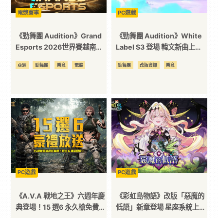
電競賽事
PC遊戲
台
《勁舞團 Audition》Grand
《勁舞團 Audition》White
Esports 2026世界賽越南開
Label S3 登場 韓文新曲上
打 勁舞團選手代表台灣跨海出
架！
亞洲
勁舞團
樂意
電競
勁舞團
改版資訊
樂意
征
PC遊戲
PC遊戲
《A.V.A 戰地之王》六週年慶
《彩虹島物語》改版「惡魔的
典登場！15 選6 永久槍免費
低語」新章登場 星座系統上限