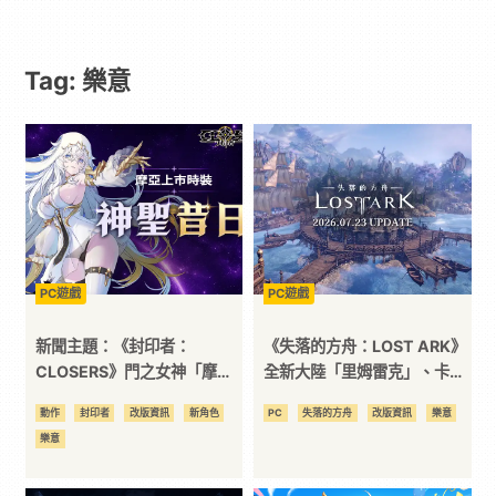
｜
Tag: 樂意
動
漫
二
次
PC遊戲
PC遊戲
元
新聞主題：《封印者：
《失落的方舟：LOST ARK》
CLOSERS》門之女神「摩
全新大陸「里姆雷克」、卡札
亞」今日降臨 史上首次新角色
羅斯襲擊戰第 3 幕與方舟星圖
｜
動作
封印者
改版資訊
新角色
PC
失落的方舟
改版資訊
樂意
直升 2.5 億戰力登場
同步開放
樂意
3C