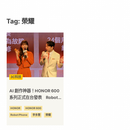
｜
Tag: 榮耀
動
漫
二
次
3C科技
元
AI 創作神器！HONOR 600
系列正式在台發表 Robot
Phone 同場亮相
｜
HONOR
HONOR 600
Robot Phone
李多慧
榮耀
3C