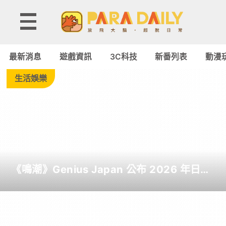
Tag:
榮
最新消息
遊戲資訊
3C科技
新番列表
動漫
耀
生活娛樂
-
Paradaily
-
《鳴潮》Genius Japan 公布 2026 年日本
遊
截至目前為止人氣歌單《遠航星的告別》
&《自無垠處歸航之星》入榜
戲