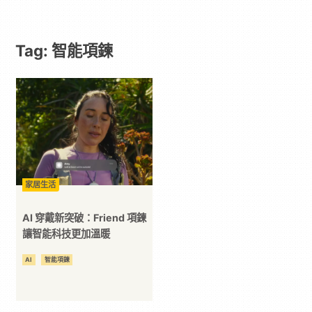
遊
Tag: 智能項鍊
戲
｜
動
漫
家居生活
二
AI 穿戴新突破：Friend 項鍊
讓智能科技更加溫暖
次
AI
智能項鍊
元