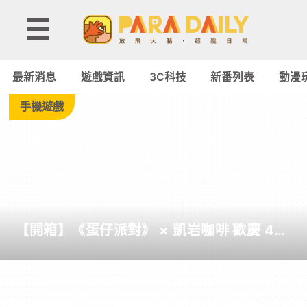
Tag:
智
最新消息
遊戲資訊
3C科技
新番列表
動漫
能
手機遊戲
項
鍊
-
【開箱】《蛋仔派對》 × 凱岩咖啡 歡慶 4
Paradaily
周年聯名活動
-