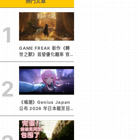
熱門文章
1
GAME FREAK 新作《轉
世之獸》首發優化翻車 官
方急發聲明承諾提供大量更
新彌補
2
《鳴潮》Genius Japan
公布 2026 年日本截至目
前為止人氣歌單《遠航星的
告別》&《自無垠處歸航之
星》入榜