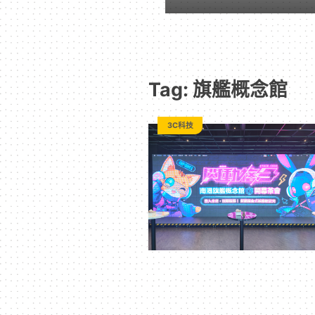
-
遊
Tag: 旗艦概念館
戲
3C科技
｜
動
漫
二
次