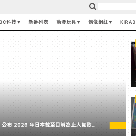
3C科技
新番列表
動漫玩具
偶像網紅
KIRA
pan 公布 2026 年日本截至目前為止人氣歌單
無垠處歸航之星》入榜