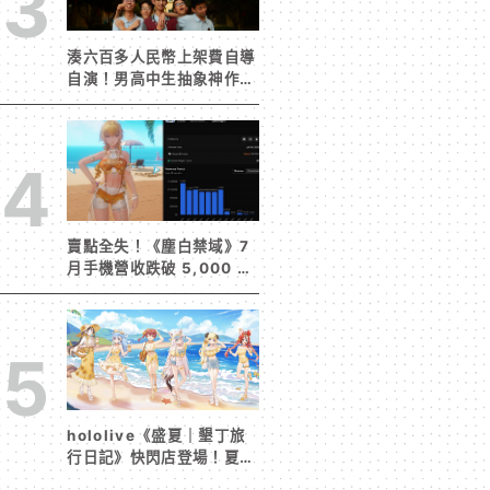
3
湊六百多人民幣上架費自導
自演！男高中生抽象神作
《完蛋！我被男同學包圍
了》突然爆紅
4
賣點全失！《塵白禁域》7
月手機營收跌破 5,000 美
元 停服整改後玩家大量流
失
5
hololive《盛夏｜墾丁旅
行日記》快閃店登場！夏日
風情限定周邊首度公開