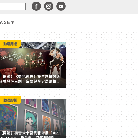
BASE
遊戲資訊
動漫周邊
【開箱】《藍色監獄》雙主題快閃店
正式登陸三創！造景與限定周邊搶先
看
動漫影劇
賣點全失！《塵白禁域》7 月手機營收跌破 5,000 美元 
【開箱】初音未來當代藝術展「ART
後玩家大量流失
OF MIKU」搶先看 當代藝術與虛