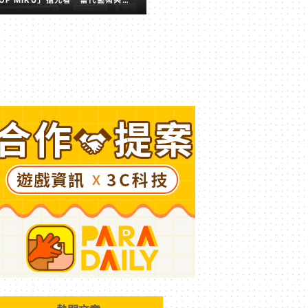
擬歌姬激盪出的全新火花