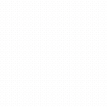
元
｜
3C
科
技
全
方
位