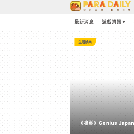
Tag:
旗
最新消息
遊戲資訊
艦
生活娛樂
概
念
館
-
《鳴潮》Genius Ja
Paradaily
《遠航星的告別》&《自