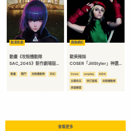
元
｜
3C
動漫影劇
偶像網紅
動畫《攻殻機動隊
歐美辣妹
科
SAC_2045》新作劇場版
COSER「JillStyler」神還原
11/23 日本上映！
《快打旋風》嘉米
動畫
戰鬥
攻殼機動隊
科幻
Coser
cosplay
K/DA
技
古墓奇兵
快打旋風
攻殼機動隊
英雄聯盟
全
方
位
查看更多