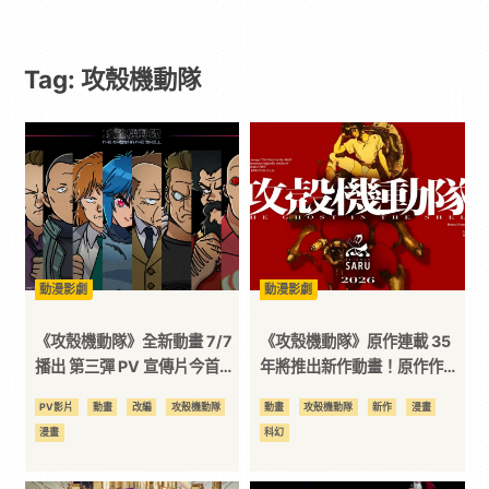
-
Tag: 攻殼機動隊
遊
戲
｜
動
動漫影劇
動漫影劇
漫
《攻殼機動隊》全新動畫 7/7
《攻殼機動隊》原作連載 35
播出 第三彈 PV 宣傳片今首度
年將推出新作動畫！原作作者
公開
「士郎正宗」將舉辦原畫展！
二
PV影片
動畫
改編
攻殼機動隊
動畫
攻殼機動隊
新作
漫畫
漫畫
科幻
次