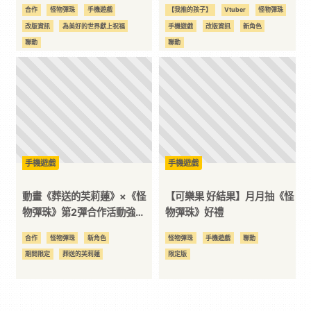
物彈珠》首次合作活動驚喜開
2 彈合作活動即將開跑！《怪
合作
怪物彈珠
手機遊戲
【我推的孩子】
Vtuber
怪物彈珠
跑！登入就送★6合作角色！
物彈珠》新VTuber「斯琦
改版資訊
為美好的世界獻上祝福
手機遊戲
改版資訊
新角色
亞」首度亮相！
聯動
聯動
手機遊戲
手機遊戲
動畫《葬送的芙莉蓮》×《怪
【可樂果 好結果】月月抽《怪
物彈珠》第2彈合作活動強勢
物彈珠》好禮
回歸！「芙莉蓮」「費倫」
合作
怪物彈珠
新角色
怪物彈珠
手機遊戲
聯動
「修塔爾克」獸神化・改解
期間限定
葬送的芙莉蓮
限定版
禁！