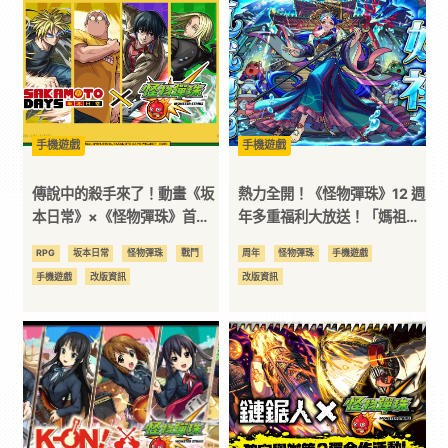
｜
3C
科
手機遊戲
手機遊戲
傳說中的殺手來了！動畫《坂
熱力全開！《怪物彈珠》12 週
技
本日常》×《怪物彈珠》首次
年多重福利大放送！「媽祖」
合作活動今日開跑！「朝倉
真獸神化＆「武則天」獸神
RPG
坂本日常
怪物彈珠
戰鬥
周年
怪物彈珠
手機遊戲
全
新」「陸少糖」「南雲」「神
化・改解禁！
手機遊戲
改版資訊
改版資訊
神迴」「大佛」等角色會在期
間限定轉蛋中登場！「坂本太
方
郎」會在合作活動新手禮包中
登場！
位
資