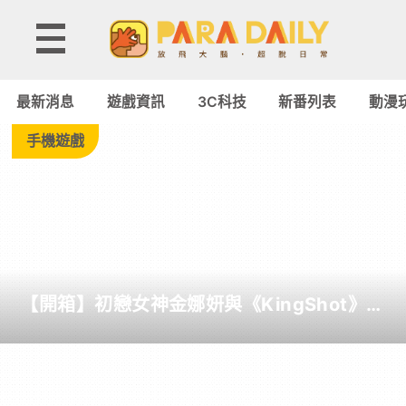
Tag:
怪
最新消息
遊戲資訊
3C科技
新番列表
動漫
物
手機遊戲
彈
珠
-
【開箱】初戀女神金娜妍與《KingShot》再
Paradaily
度合作！攜手焦糖楓、柒息地推出「國王燒
烤節」活動
-