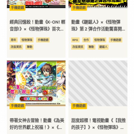
手機遊戲
手機遊戲
訊
經典回憶殺！動畫《K-ON! 輕
動畫《鏈鋸人》×《怪物彈
平
音部!》×《怪物彈珠》首次合
珠》第 2 彈合作活動驚喜開
作活動進行中！「放學後Tea
跑！「淀治＆比姆」「蕾潔」
周年
怪物彈珠
手機遊戲
RPG
合作
怪物彈珠
手機遊戲
Time」全員登場！登入即可
「真紀真」登場！合作轉蛋初
台
改版資訊
聯動
改版資訊
聯動
鏈鋸人
獲得角色「平澤憂」！
次 10 連免費抽！
手機遊戲
手機遊戲
帶著女神去冒險！動畫《為美
甜度超標！電視動畫《【我推
好的世界獻上祝福！》×《怪
的孩子】》×《怪物彈珠》第