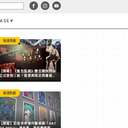
BASE
動漫周邊
動漫周邊
【開箱】《藍色監獄》雙主題快閃店
正式登陸三創！造景與限定周邊搶先
看
動漫影劇
延續《超時空輝耀姬！》現象級熱潮！Twin Engine 攜手
【開箱】初音未來當代藝術展「ART
戰略合作，斥資 40 億日圓打造全球長青 IP
OF MIKU」搶先看 當代藝術與虛