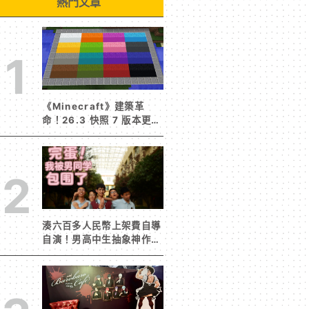
熱門文章
1
《Minecraft》建築革
命！26.3 快照 7 版本更新
建築用方塊家族迎來新成員
混凝土階梯&半磚震撼登
場！
2
湊六百多人民幣上架費自導
自演！男高中生抽象神作
《完蛋！我被男同學包圍
了》突然爆紅