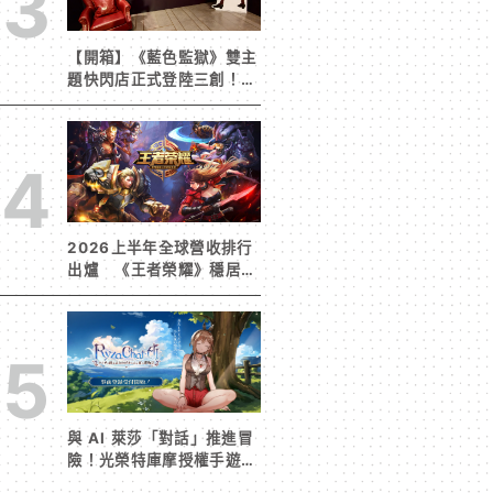
3
【開箱】《藍色監獄》雙主
題快閃店正式登陸三創！造
景與限定周邊搶先看
4
2026上半年全球營收排行
出爐 《王者榮耀》穩居榜
首《寒霜啟示錄》緊追在
後！
5
與 AI 萊莎「對話」推進冒
險！光榮特庫摩授權手遊
《RyzaChat:AI ライザと