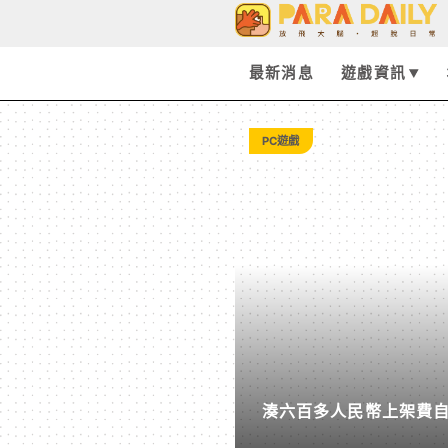
Tag:
川
最新消息
遊戲資訊
普
PC遊戲
-
Paradaily
-
遊
湊六百多人民幣上架費
戲
同學包圍了》突然爆紅