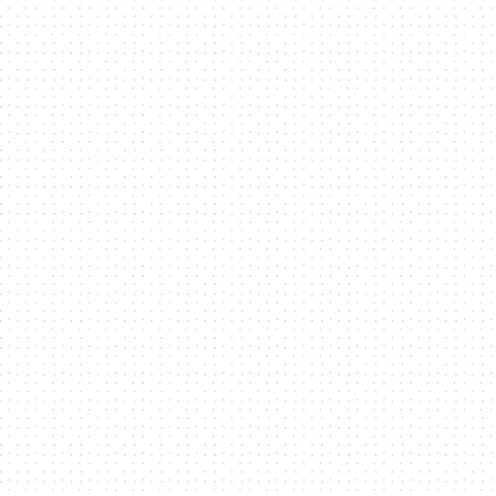
科
技
全
方
位
資
訊
平