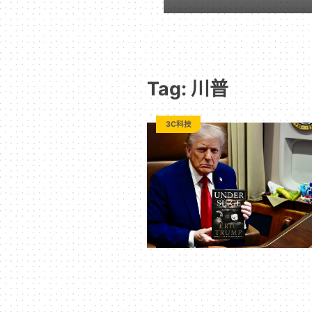
｜
動
Tag: 川普
漫
3C科技
二
次
元
｜
3C