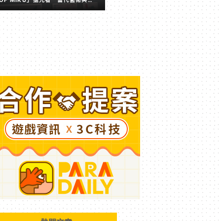
擬歌姬激盪出的全新火花